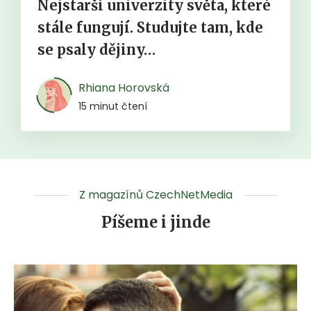
Nejstarší univerzity světa, které
stále fungují. Studujte tam, kde
se psaly dějiny…
Rhiana Horovská
15 minut čtení
Z magazínů CzechNetMedia
Píšeme i jinde