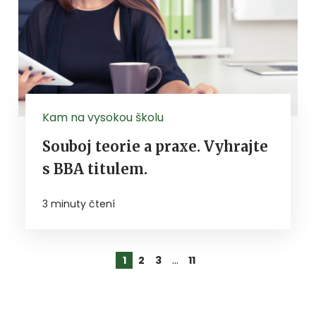
Kam na vysokou školu
Souboj teorie a praxe. Vyhrajte
s BBA titulem.
3 minuty čtení
…
1
2
3
11