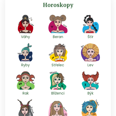
Horoskopy
Váhy
Beran
Štír
Ryby
Střelec
Lev
Rak
Blíženci
Býk