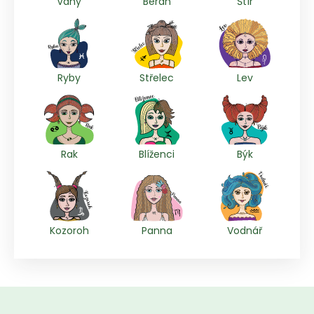
Váhy
Beran
Štír
Ryby
Střelec
Lev
Rak
Blíženci
Býk
Kozoroh
Panna
Vodnář