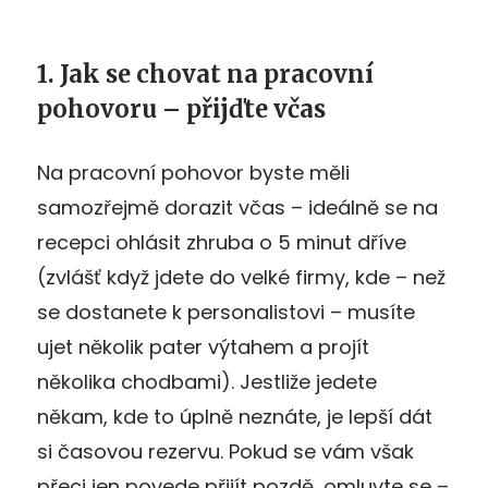
1. Jak se chovat na pracovní
pohovoru – přijďte včas
Na pracovní pohovor byste měli
samozřejmě dorazit včas – ideálně se na
recepci ohlásit zhruba o 5 minut dříve
(zvlášť když jdete do velké firmy, kde – než
se dostanete k personalistovi – musíte
ujet několik pater výtahem a projít
několika chodbami). Jestliže jedete
někam, kde to úplně neznáte, je lepší dát
si časovou rezervu. Pokud se vám však
přeci jen povede přijít pozdě, omluvte se –