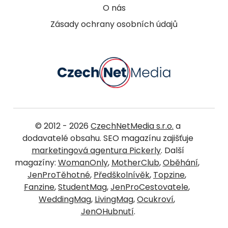
O nás
Zásady ochrany osobních údajů
© 2012 - 2026
CzechNetMedia s.r.o.
a
dodavatelé obsahu. SEO magazínu zajišťuje
marketingová agentura Pickerly
. Další
magazíny:
WomanOnly
,
MotherClub
,
Oběhání
,
JenProTěhotné
,
Předškolnívěk
,
Topzine
,
Fanzine
,
StudentMag
,
JenProCestovatele
,
WeddingMag
,
LivingMag
,
Ocukroví
,
JenOHubnutí
.