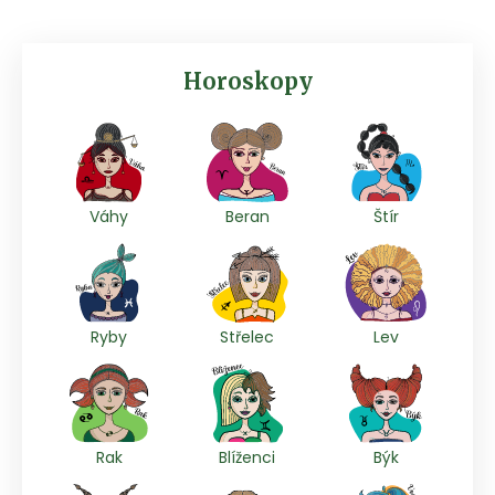
Horoskopy
Váhy
Beran
Štír
Ryby
Střelec
Lev
Rak
Blíženci
Býk