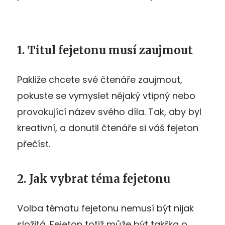
1. Titul fejetonu musí zaujmout
Pakliže chcete své čtenáře zaujmout,
pokuste se vymyslet nějaký vtipný nebo
provokující název svého díla. Tak, aby byl
kreativní, a donutil čtenáře si váš fejeton
přečíst.
2. Jak vybrat téma fejetonu
Volba tématu fejetonu nemusí být nijak
složitá. Fejeton totiž může být takřka o