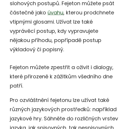
slohových postupů. Fejeton můžete psát
částečně jako
úvahu
, kterou prodchnete
vtipnými glosami. Užívat lze také
vyprávěcí postup, kdy vypravujete
nějakou příhodu, popřípadě postup
výkladový či popisný.
Fejeton můžete zpestřit a oživit i dialogy,
které přirozeně k zážitkům všedního dne
patří.
Pro ozvláštnění fejetonu lze užívat také
různých jazykových prostředků: například
jazykové hry. Sáhněte do rozličných vrstev
jazyka, jak spisovných, tak nespisovných.