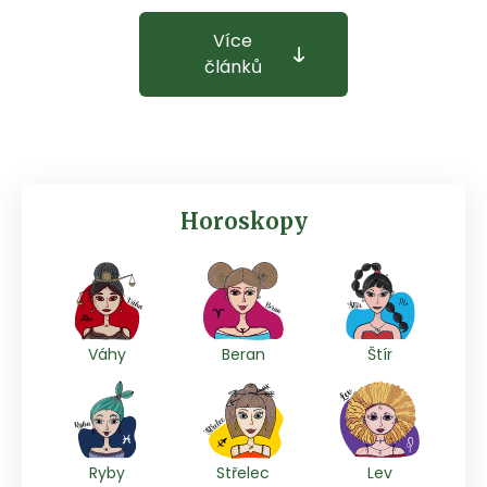
Více
článků
Horoskopy
Váhy
Beran
Štír
Ryby
Střelec
Lev