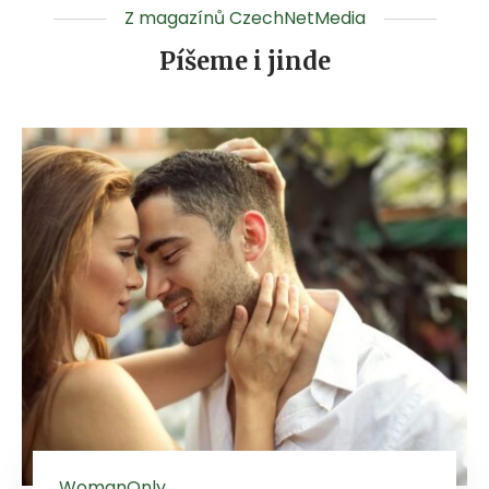
Z magazínů CzechNetMedia
Píšeme i jinde
WomanOnly