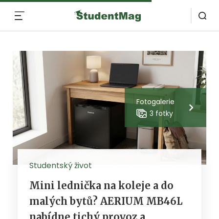
MENU
Fotogalerie
3 fotky
Studentský život
Mini lednička na koleje a do
malých bytů? AERIUM MB46L
nabídne tichý provoz a