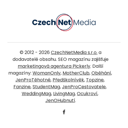
© 2012 - 2026
CzechNetMedia s.r.o.
a
dodavatelé obsahu. SEO magazínu zajišťuje
marketingová agentura Pickerly
. Další
magazíny:
WomanOnly
,
MotherClub
,
Oběhání
,
JenProTěhotné
,
Předškolnívěk
,
Topzine
,
Fanzine
,
StudentMag
,
JenProCestovatele
,
WeddingMag
,
LivingMag
,
Ocukroví
,
JenOHubnutí
.