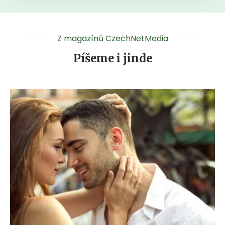
Z magazínů CzechNetMedia
Píšeme i jinde