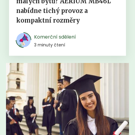
malých bytů? AERIUM MB46L
nabídne tichý provoz a
kompaktní rozměry
Komerční sdělení
3 minuty čtení