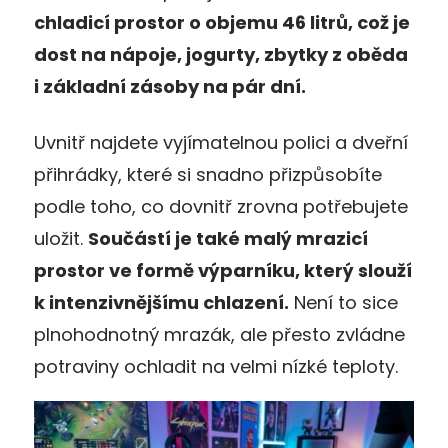
chladicí prostor o objemu 46 litrů, což je
dost na nápoje, jogurty, zbytky z oběda
i základní zásoby na pár dní.
Uvnitř najdete vyjímatelnou polici a dveřní
přihrádky, které si snadno přizpůsobíte
podle toho, co dovnitř zrovna potřebujete
uložit.
Součástí je také malý mrazicí
prostor ve formě výparníku, který slouží
k intenzivnějšímu chlazení.
Není to sice
plnohodnotný mrazák, ale přesto zvládne
potraviny ochladit na velmi nízké teploty.