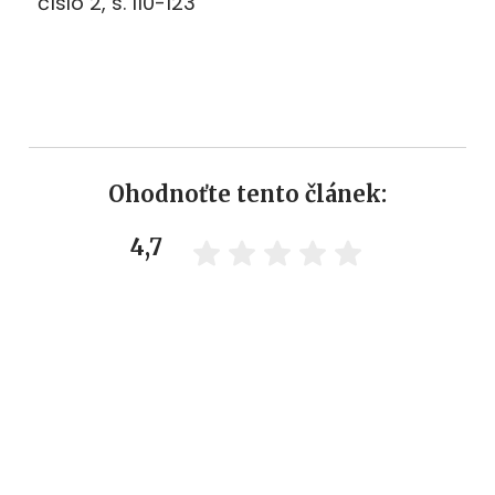
číslo 2, s. 110-123
Ohodnoťte tento článek:
4,7