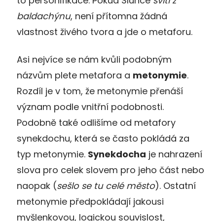
to personifikace. Pokud Slunce
svítí z
baldachýnu
, není přítomna žádná
vlastnost živého tvora a jde o metaforu.
Asi nejvíce se nám kvůli podobným
názvům plete metafora a
metonymie
.
Rozdíl je v tom, že metonymie přenáší
význam podle vnitřní podobnosti.
Podobně také odlišíme od metafory
synekdochu, která se často pokládá za
typ metonymie.
Synekdocha
je nahrazení
slova pro celek slovem pro jeho část nebo
naopak (
sešlo se tu celé město
). Ostatní
metonymie předpokládají jakousi
myšlenkovou, logickou souvislost,