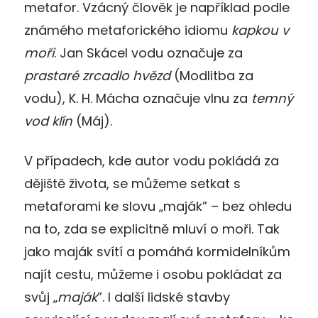
metafor. Vzácný člověk je například podle
známého metaforického idiomu
kapkou v
moři
. Jan Skácel vodu označuje za
prastaré zrcadlo hvězd
(Modlitba za
vodu), K. H. Mácha označuje vlnu za
temný
vod klín
(Máj).
V případech, kde autor vodu pokládá za
dějiště života, se můžeme setkat s
metaforami ke slovu „maják” – bez ohledu
na to, zda se explicitně mluví o moři. Tak
jako maják svítí a pomáhá kormidelníkům
najít cestu, můžeme i osobu pokládat za
svůj „
maják
”. I další lidské stavby