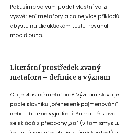
Pokusíme se vám podat vlastní verzi
vysvětlení metafory a co nejvíce příkladů,
abyste na didaktickém testu neváhali
moc dlouho.
Literární prostředek zvaný
metafora – definice a význam
Co je vlastně metafora? Význam slova je
podle slovníku „přenesené pojmenování”
nebo obrazné vyjádření. Samotné slovo
se skládá z předpony „za” (v tom smyslu,
že daná věc přesahuje známý kontext) a