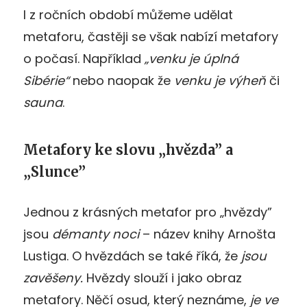
I z ročních období můžeme udělat
metaforu, častěji se však nabízí metafory
o počasí. Například
„venku je úplná
Sibérie“
nebo naopak že
venku je výheň
či
sauna
.
Metafory ke slovu „hvězda” a
„Slunce”
Jednou z krásných metafor pro „hvězdy”
jsou
démanty noci
– název knihy Arnošta
Lustiga. O hvězdách se také říká, že
jsou
zavěšeny.
Hvězdy slouží i jako obraz
metafory. Něčí osud, který neznáme,
je ve