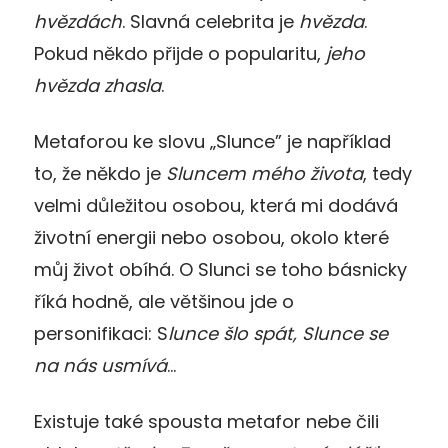
hvězdách
. Slavná celebrita je
hvězda
.
Pokud někdo přijde o popularitu,
jeho
hvězda zhasla
.
Metaforou ke slovu „Slunce” je například
to, že někdo je
Sluncem mého života
, tedy
velmi důležitou osobou, která mi dodává
životní energii nebo osobou, okolo které
můj život obíhá. O Slunci se toho básnicky
říká hodně, ale většinou jde o
personifikaci: S
lunce šlo spát, Slunce se
na nás usmívá
…
Existuje také spousta metafor nebe čili