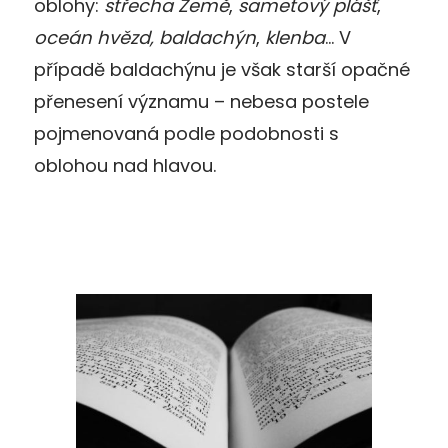
oblohy:
střecha Země
,
sametový plášť
,
oceán hvězd,
baldachýn
,
klenba
… V
případě baldachýnu je však starší opačné
přenesení významu – nebesa postele
pojmenovaná podle podobnosti s
oblohou nad hlavou.