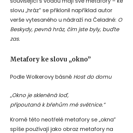
související s vodou mají své metafory – ke
slovu „hráz” se přiklonil například autor
verše vytesaného u nádraží na Čeladné:
O
Beskydy, pevná hráz, čím jste byly, buďte
zas.
Metafory ke slovu „okno”
Podle Wolkerovy básně
Host do domu
„
Okno je skleněná loď,
připoutaná k břehům mé světnice.”
Kromě této neotřelé metafory se „okna”
spíše používají jako obraz metafory na