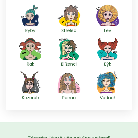
Ryby
Střelec
Lev
Rak
Blíženci
Býk
Kozoroh
Panna
Vodnář