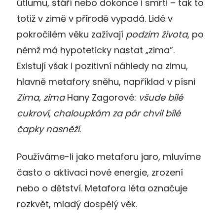
útlumu, stáří nebo dokonce i smrti – tak to
totiž v zimě v přírodě vypadá. Lidé v
pokročilém věku zažívají
podzim života
, po
němž má hypoteticky nastat „zima”.
Existují však i pozitivní náhledy na zimu,
hlavně metafory sněhu, například v písni
Zima, zima
Hany Zagorové:
všude bílé
cukroví
,
chaloupkám za pár chvil bílé
čapky nasněží
.
Používáme-li jako metaforu jaro, mluvíme
často o aktivaci nové energie, zrození
nebo o dětství. Metafora léta označuje
rozkvět, mladý dospělý věk.