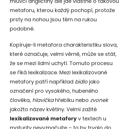
mluvčí angličtiny ale jde vlastně o takovou
metaforu, kterou každý pochopí, protože
prsty na nohou jsou těm na rukou
podobné.
Kopíruje-li metafora charakteristiku slova,
které označuje, velmi věrně, může se stát,
že se mezi lidmi uchytí. Tomuto procesu
se říká lexikalizace. Mezi lexikalizované
metafory patří například
bidlo
jako
označení pro vysokého, hubeného
člověka,
hlavička
hřebíku nebo
zvonek
jakožto název květiny. Velmi zažité
lexikalizované metafory
v textech u
maturity nevyznačujte – to by trvalo do