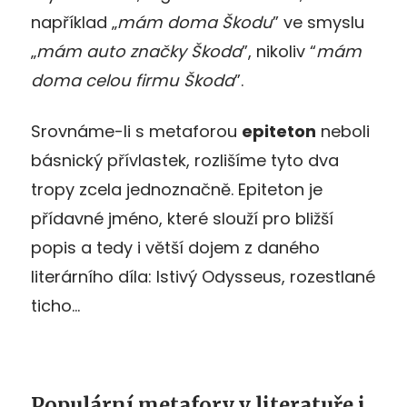
například „
mám doma Škodu
” ve smyslu
„
mám auto značky Škoda
”, nikoliv “
mám
doma celou firmu Škoda
”.
Srovnáme-li s metaforou
epiteton
neboli
básnický přívlastek, rozlišíme tyto dva
tropy zcela jednoznačně. Epiteton je
přídavné jméno, které slouží pro bližší
popis a tedy i větší dojem z daného
literárního díla: lstivý Odysseus, rozestlané
ticho…
Populární metafory v literatuře i