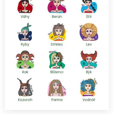
Váhy
Beran
Štír
Ryby
Střelec
Lev
Rak
Blíženci
Býk
Kozoroh
Panna
Vodnář