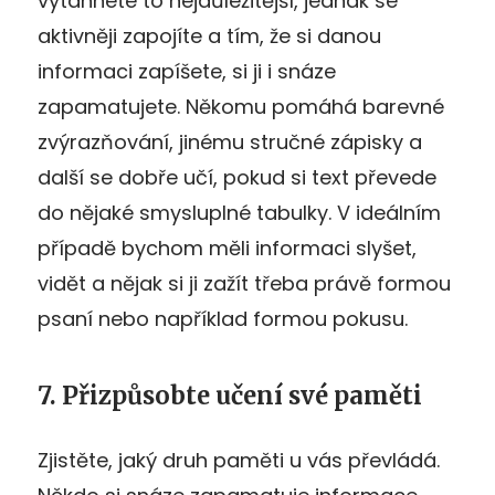
vytáhnete to nejdůležitější, jednak se
aktivněji zapojíte a tím, že si danou
informaci zapíšete, si ji i snáze
zapamatujete. Někomu pomáhá barevné
zvýrazňování, jinému stručné zápisky a
další se dobře učí, pokud si text převede
do nějaké smysluplné tabulky. V ideálním
případě bychom měli informaci slyšet,
vidět a nějak si ji zažít třeba právě formou
psaní nebo například formou pokusu.
7. Přizpůsobte učení své paměti
Zjistěte, jaký druh paměti u vás převládá.