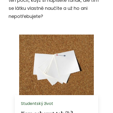
ten pocit, když si napíšete tahák, ale tím
se látku vlastně naučíte a už ho ani
nepotřebujete?