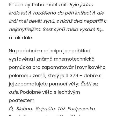
Příběh by třeba mohl znít:
Bylo jedno
království, rozděleno do pěti knížectví, ale
král měl devět synů, z nichž dva nepatřili k
nejchytřejším. Šest synů mělo vysoké IQ…
a tak dále.
Na podobném principu je například
vystavěna i známá mnemotechnická
pomůcka pro zapamatování rovníkového
poloměru země, který je 6 378 – dobře si
jej zapamatujete pomocí věty:
Šetři se,
osle
. Podobně věta s lechtivým
podtextem:
Ó, Slečno, Sejměte Též Podprsenku
.