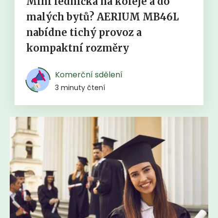
Mini lednička na koleje a do
malých bytů? AERIUM MB46L
nabídne tichý provoz a
kompaktní rozměry
Komerční sdělení
3 minuty čtení