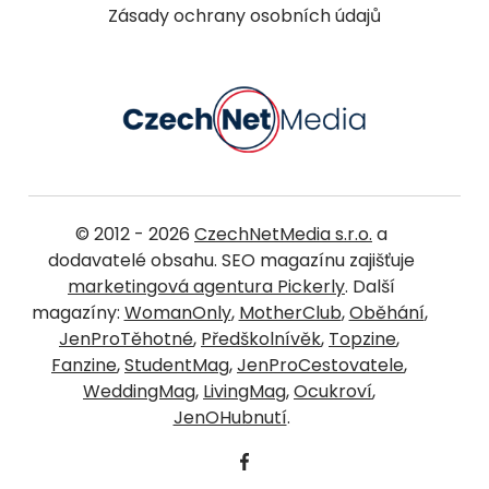
Zásady ochrany osobních údajů
© 2012 - 2026
CzechNetMedia s.r.o.
a
dodavatelé obsahu. SEO magazínu zajišťuje
marketingová agentura Pickerly
. Další
magazíny:
WomanOnly
,
MotherClub
,
Oběhání
,
JenProTěhotné
,
Předškolnívěk
,
Topzine
,
Fanzine
,
StudentMag
,
JenProCestovatele
,
WeddingMag
,
LivingMag
,
Ocukroví
,
JenOHubnutí
.