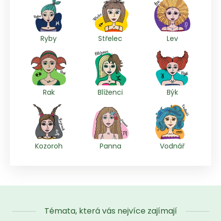
Ryby
Střelec
Lev
Rak
Blíženci
Býk
Kozoroh
Panna
Vodnář
Témata, která vás nejvíce zajímají