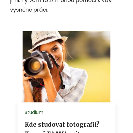
jimi. Ty vám totiž mohou pomoci k vaší
vysněné práci.