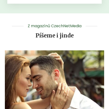
Z magazínů CzechNetMedia
Píšeme i jinde