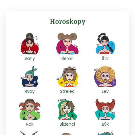
Horoskopy
Váhy
Beran
Štír
Ryby
Střelec
Lev
Rak
Blíženci
Býk