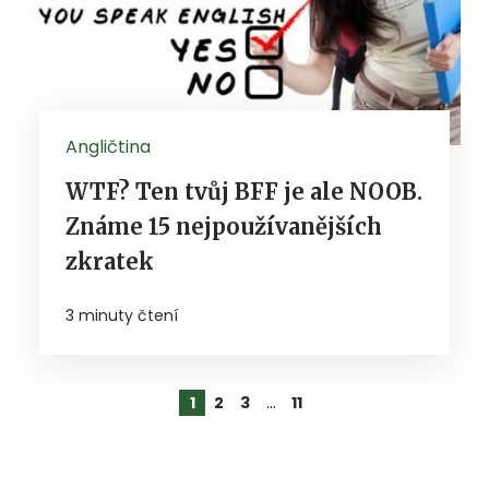
Angličtina
WTF? Ten tvůj BFF je ale NOOB.
Známe 15 nejpoužívanějších
zkratek
3 minuty čtení
…
1
2
3
11