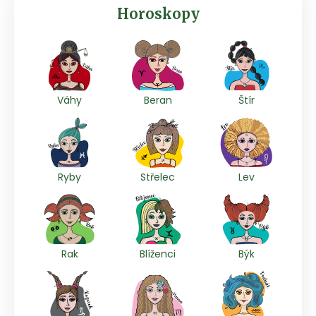
Horoskopy
Váhy
Beran
Štír
Ryby
Střelec
Lev
Rak
Blíženci
Býk