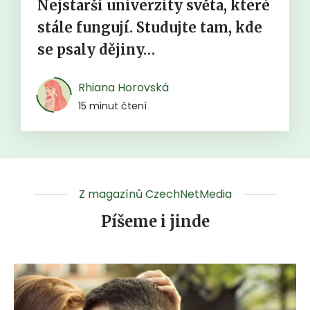
Nejstarší univerzity světa, které
stále fungují. Studujte tam, kde
se psaly dějiny…
Rhiana Horovská
15 minut čtení
Z magazínů CzechNetMedia
Píšeme i jinde