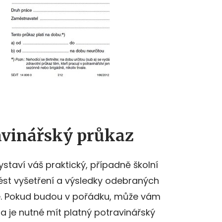
ravinářský průkaz
staví váš praktický, případně školní
vést vyšetření a výsledky odebraných
e. Pokud budou v pořádku, může vám
na je nutné mít platný potravinářský