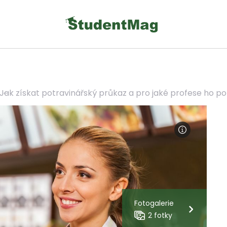
Jak získat potravinářský průkaz a pro jaké profese ho p
Fotogalerie
2 fotky