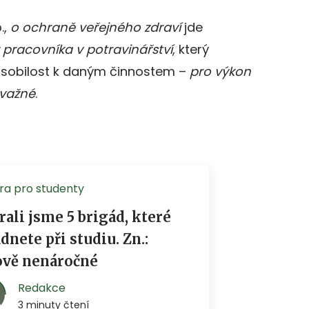
.,
o ochraně veřejného zdraví
jde
 pracovníka v potravinářství
, který
působilost k daným činnostem –
pro výkon
ávažné
.