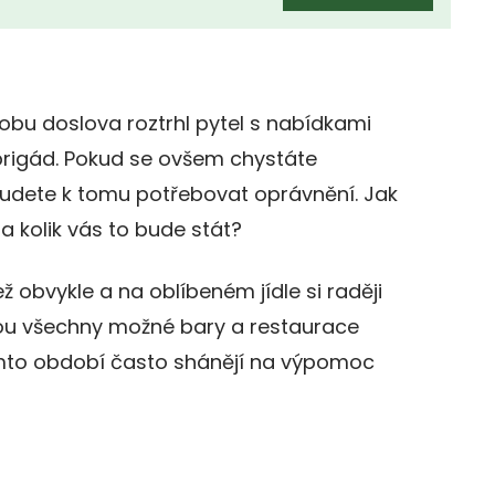
dobu doslova roztrhl pytel s nabídkami
brigád. Pokud se ovšem chystáte
 budete k tomu potřebovat oprávnění. Jak
a kolik vás to bude stát?
než obvykle a na oblíbeném jídle si raději
rou všechny možné bary a restaurace
omto období často shánějí na výpomoc