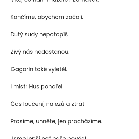
Končíme, abychom začali.
Dutý sudy nepotopíš.
Živý nás nedostanou.
Gagarin také vyletěl.
I mistr Hus pohořel.
Čas loučení, nálezů a ztrát.
Prosíme, uhněte, jen procházíme.
Jsme lepší než naše pověst.