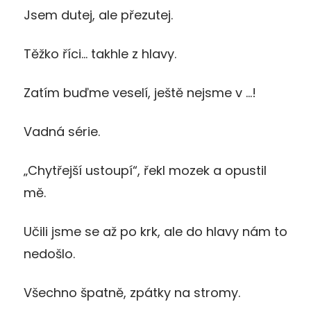
Jsem dutej, ale přezutej.
Těžko říci… takhle z hlavy.
Zatím buďme veselí, ještě nejsme v …!
Vadná série.
„Chytřejší ustoupí“, řekl mozek a opustil
mě.
Učili jsme se až po krk, ale do hlavy nám to
nedošlo.
Všechno špatně, zpátky na stromy.