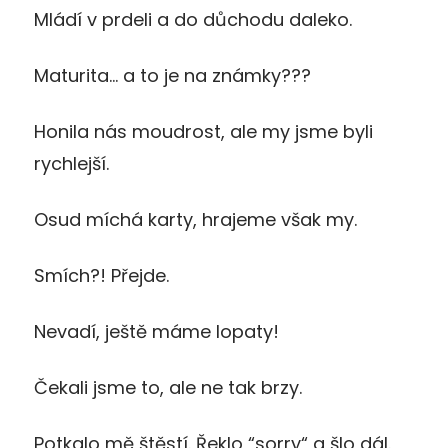
Mládí v prdeli a do důchodu daleko.
Maturita… a to je na známky???
Honila nás moudrost, ale my jsme byli
rychlejší.
Osud míchá karty, hrajeme však my.
Smích?! Přejde.
Nevadí, ještě máme lopaty!
Čekali jsme to, ale ne tak brzy.
Potkalo mě štěstí. Řeklo “sorry“ a šlo dál.