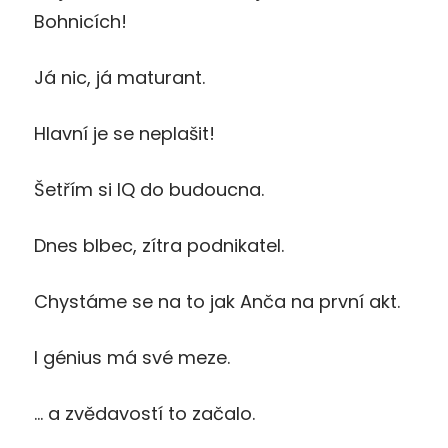
Bohnicích!
Já nic, já maturant.
Hlavní je se neplašit!
Šetřím si IQ do budoucna.
Dnes blbec, zítra podnikatel.
Chystáme se na to jak Anča na první akt.
I génius má své meze.
… a zvědavostí to začalo.