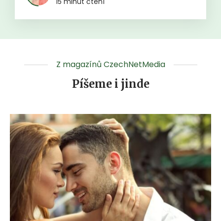
15 minut čtení
Z magazínů CzechNetMedia
Píšeme i jinde