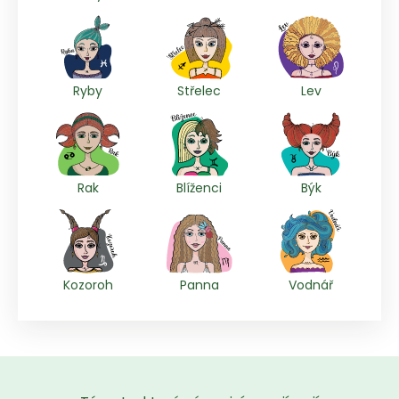
Ryby
Střelec
Lev
Rak
Blíženci
Býk
Kozoroh
Panna
Vodnář