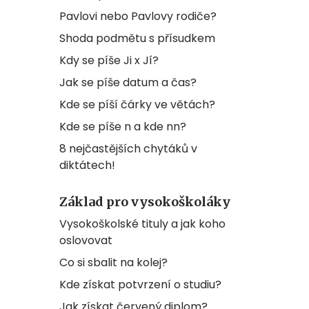
Pavlovi nebo Pavlovy rodiče?
Shoda podmětu s přísudkem
Kdy se píše Ji x Jí?
Jak se píše datum a čas?
Kde se píší čárky ve větách?
Kde se píše n a kde nn?
8 nejčastějších chytáků v
diktátech!
Základ pro vysokoškoláky
Vysokoškolské tituly a jak koho
oslovovat
Co si sbalit na kolej?
Kde získat potvrzení o studiu?
Jak získat červený diplom?