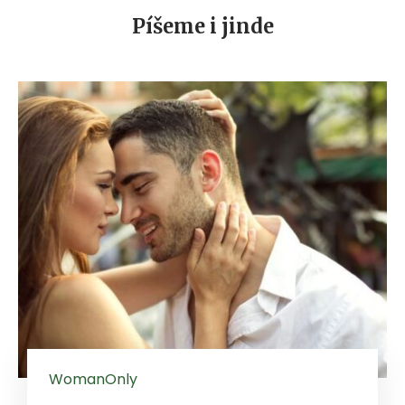
Píšeme i jinde
WomanOnly