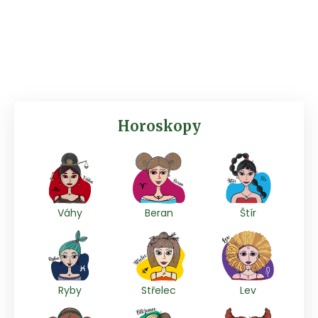
Horoskopy
Váhy
Beran
Štír
Ryby
Střelec
Lev