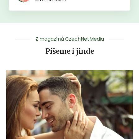
Z magazínů CzechNetMedia
Píšeme i jinde