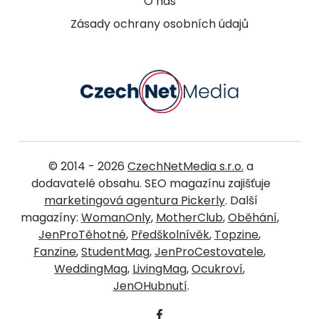
O nás
Zásady ochrany osobních údajů
© 2014 - 2026
CzechNetMedia s.r.o.
a
dodavatelé obsahu. SEO magazínu zajišťuje
marketingová agentura Pickerly
. Další
magazíny:
WomanOnly
,
MotherClub
,
Oběhání
,
JenProTěhotné
,
Předškolnívěk
,
Topzine
,
Fanzine
,
StudentMag
,
JenProCestovatele
,
WeddingMag
,
LivingMag
,
Ocukroví
,
JenOHubnutí
.