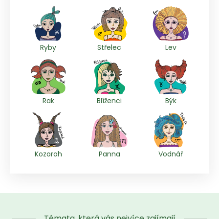
Ryby
Střelec
Lev
Rak
Blíženci
Býk
Kozoroh
Panna
Vodnář
Témata, která vás nejvíce zajímají