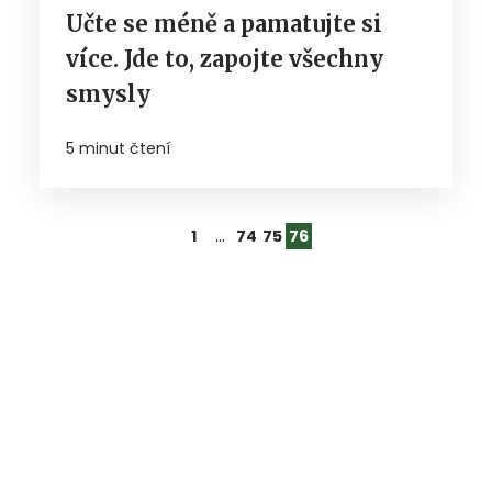
Učte se méně a pamatujte si
více. Jde to, zapojte všechny
smysly
5 minut čtení
…
1
74
75
76