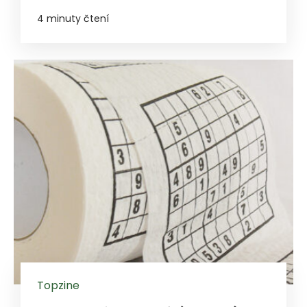
4 minuty čtení
Topzine