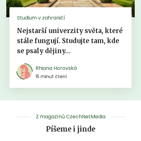
Studium v zahraničí
Nejstarší univerzity světa, které
stále fungují. Studujte tam, kde
se psaly dějiny…
Rhiana Horovská
15 minut čtení
Z magazínů CzechNetMedia
Píšeme i jinde