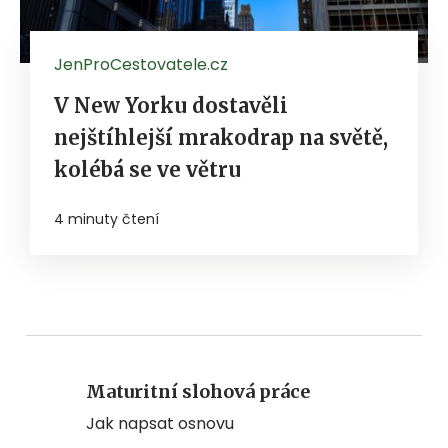
JenProCestovatele.cz
V New Yorku dostavěli
nejštíhlejší mrakodrap na světě,
kolébá se ve větru
4 minuty čtení
Maturitní slohová práce
Jak napsat osnovu