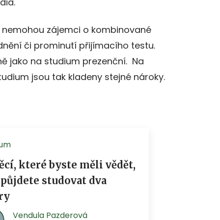
dia.
ek nemohou zájemci o kombinované
ění či prominutí přijímacího testu.
jně jako na studium prezenční. Na
dium jsou tak kladeny stejné nároky.