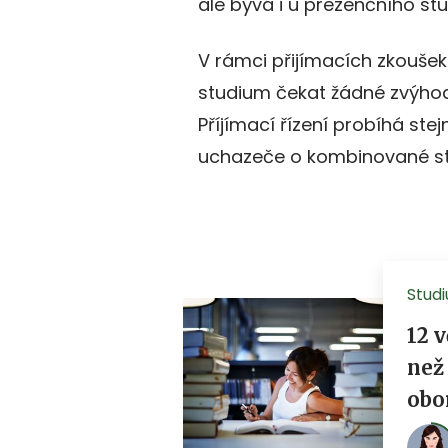
ale bývá i u prezenčního stu
V rámci přijímacích zkouš
studium čekat žádné zvýhodn
Příjímací řízení probíhá ste
uchazeče o kombinované stu