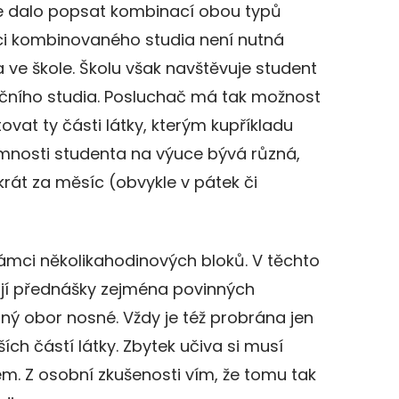
 dalo popsat kombinací obou typů
ci kombinovaného studia není nutná
ve škole. Školu však navštěvuje student
ančního studia. Posluchač má tak možnost
vat ty části látky, kterým kupříkladu
mnosti studenta na výuce bývá různá,
akrát za měsíc (obvykle v pátek či
ámci několikahodinových bloků. V těchto
jí přednášky zejména povinných
ný obor nosné. Vždy je též probrána jen
ích částí látky. Zbytek učiva si musí
m. Z osobní zkušenosti vím, že tomu tak