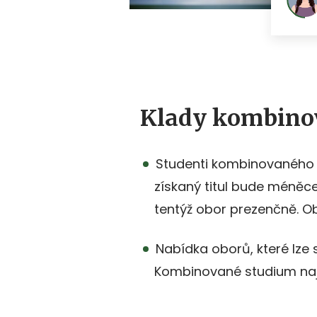
Klady kombino
Studenti kombinovaného s
získaný titul bude méněcen
tentýž obor prezenčně. Ob
Nabídka oborů, které lze
Kombinované studium naj