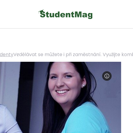
udenty
Vzdělávat se můžete i při zaměstnání. Využijte ko