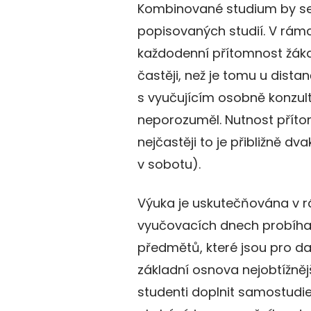
Kombinované studium by se
popisovaných studií. V rám
každodenní přítomnost žáka 
častěji, než je tomu u dist
s vyučujícím osobně konzulto
neporozuměl. Nutnost příto
nejčastěji to je přibližně dv
v sobotu).
Výuka je uskutečňována v r
vyučovacích dnech probíha
předmětů, které jsou pro da
základní osnova nejobtížnějš
studenti doplnit samostudie