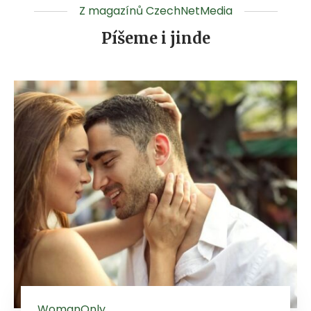
Z magazínů CzechNetMedia
Píšeme i jinde
WomanOnly