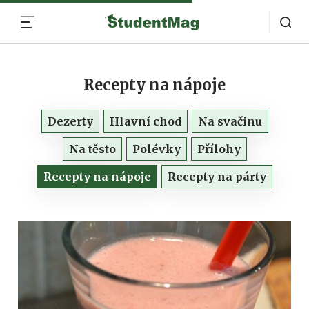
MENU
Recepty na nápoje
Dezerty
Hlavní chod
Na svačinu
Na těsto
Polévky
Přílohy
Recepty na nápoje
Recepty na párty