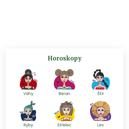
Horoskopy
Váhy
Beran
Štír
Ryby
Střelec
Lev