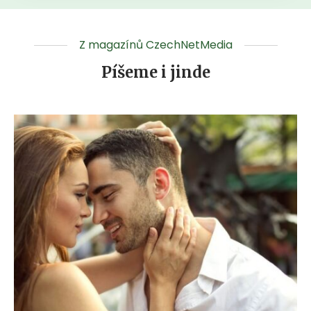
Z magazínů CzechNetMedia
Píšeme i jinde