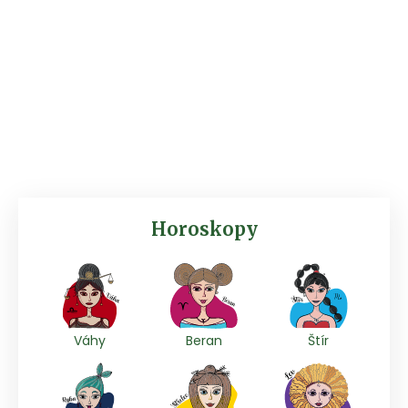
Horoskopy
Váhy
Beran
Štír