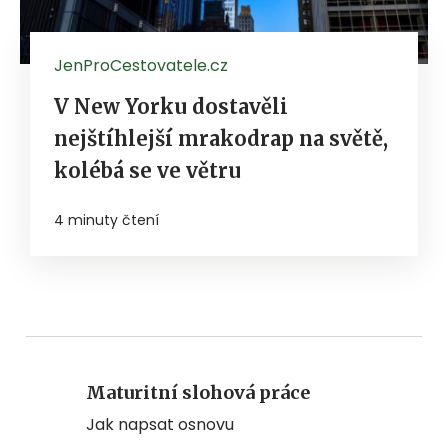
JenProCestovatele.cz
V New Yorku dostavěli
nejštíhlejší mrakodrap na světě,
kolébá se ve větru
4 minuty čtení
Maturitní slohová práce
Jak napsat osnovu