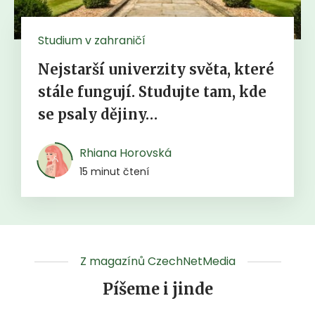
Studium v zahraničí
Nejstarší univerzity světa, které
stále fungují. Studujte tam, kde
se psaly dějiny…
Rhiana Horovská
15 minut čtení
Z magazínů CzechNetMedia
Píšeme i jinde