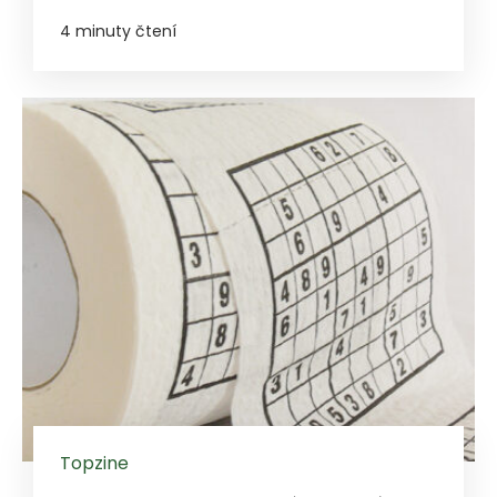
4 minuty čtení
Topzine