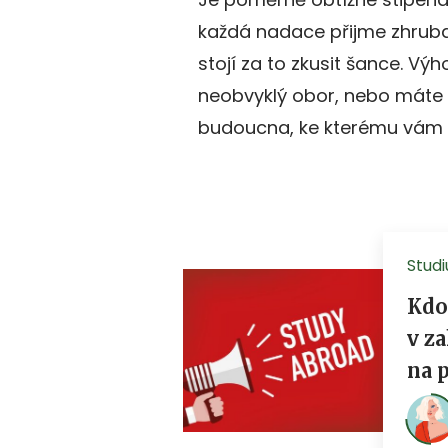
každá nadace přijme zhruba
stojí za to zkusit šance. V
neobvyklý obor, nebo máte 
budoucna, ke kterému vám