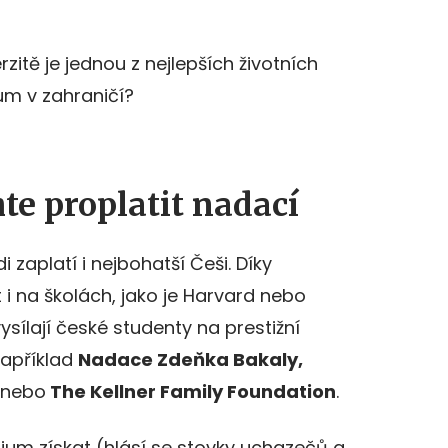
zitě je jednou z nejlepších životních
ium v zahraničí?
te proplatit nadací
 zaplatí i nejbohatší Češi. Díky
i na školách, jako je Harvard nebo
ysílají české studenty na prestižní
 například
Nadace Zdeňka Bakaly,
nebo
The Kellner Family Foundation
.
ium získat (hlásí se stovky uchazečů a