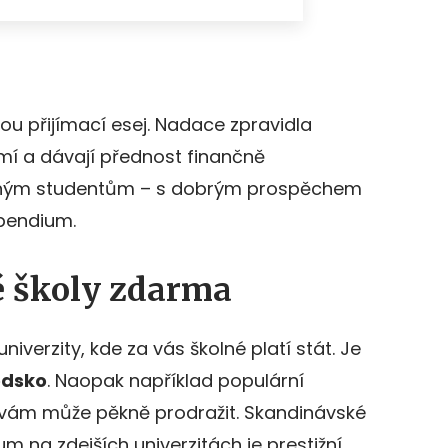
ou přijímací esej. Nadace zpravidla
mí a dávají přednost finančně
ným studentům – s dobrým prospěchem
ipendium.
é školy zdarma
iverzity, kde za vás školné platí stát. Je
édsko
. Naopak například populární
e vám může pěkně prodražit. Skandinávské
m na zdejších univerzitách je prestižní