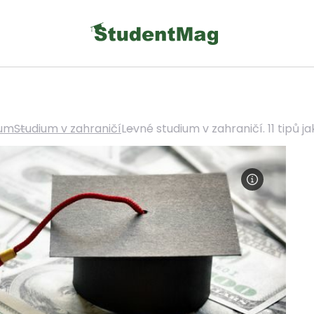
ium
Studium v zahraničí
Levné studium v zahraničí. 11 tipů ja