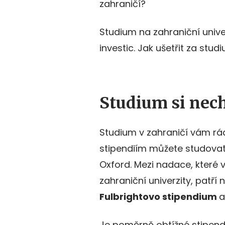
zahraničí?
Studium na zahraniční univer
investic. Jak ušetřit za stud
Studium si nech
Studium v zahraničí vám rádi
stipendiím můžete studovat 
Oxford. Mezi nadace, které v
zahraniční univerzity, patří
Fulbrightovo stipendium
a
Je poměrně obtížné stipend