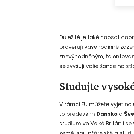
Důležité je také napsat dobr
prověřují vaše rodinné záze
znevýhodněným, talentova
se zvyšují vaše šance na st
Studujte vysok
V rámci EU můžete vyjet na un
to především
Dánsko
a
Šv
studium ve Velké Británii s
země jsou přátelské a studiu