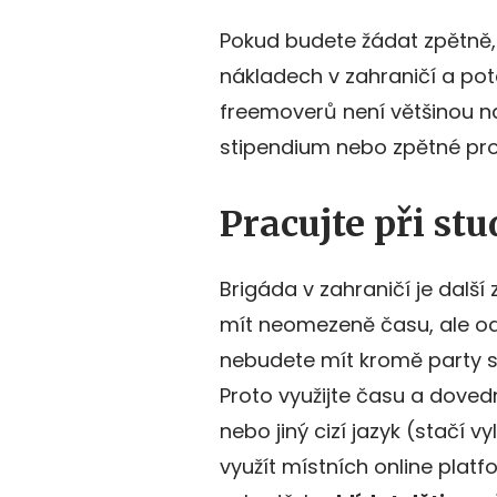
Pokud budete žádat zpětně, 
nákladech v zahraničí a poté
freemoverů není většinou na 
stipendium nebo zpětné pro
Pracujte při stu
Brigáda v zahraničí je další
mít neomezeně času, ale o
nebudete mít kromě party s
Proto využijte času a doved
nebo jiný cizí jazyk (stačí vy
využít místních online plat