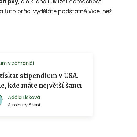
čit psy
, ale klidně i uklízet domácnosti
za tuto práci vyděláte podstatně více, než