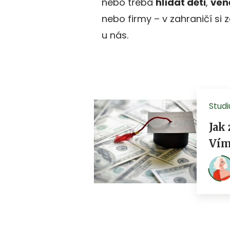
nebo třeba
hlídat děti
,
ven
nebo firmy – v zahraničí si 
u nás.