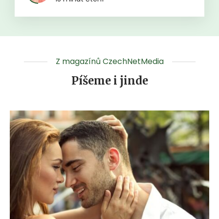
Z magazínů CzechNetMedia
Píšeme i jinde