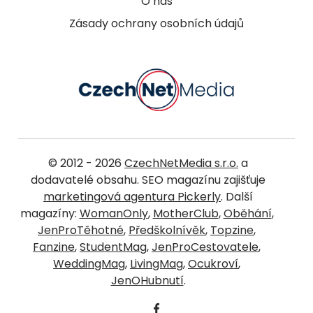
O nás
Zásady ochrany osobních údajů
© 2012 - 2026
CzechNetMedia s.r.o.
a
dodavatelé obsahu. SEO magazínu zajišťuje
marketingová agentura Pickerly
. Další
magazíny:
WomanOnly
,
MotherClub
,
Oběhání
,
JenProTěhotné
,
Předškolnívěk
,
Topzine
,
Fanzine
,
StudentMag
,
JenProCestovatele
,
WeddingMag
,
LivingMag
,
Ocukroví
,
JenOHubnutí
.