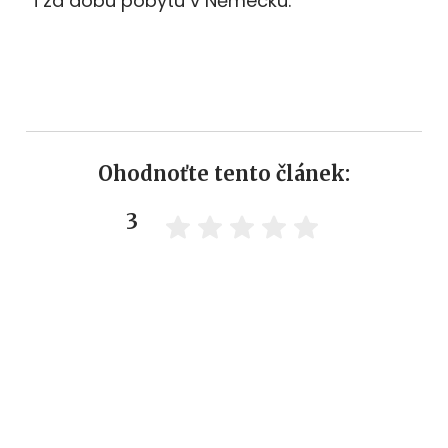
i za dobu pobytu v Německu.
Ohodnoťte tento článek:
3