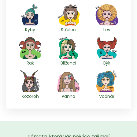
Ryby
Střelec
Lev
Rak
Blíženci
Býk
Kozoroh
Panna
Vodnář
Témata, která vás nejvíce zajímají