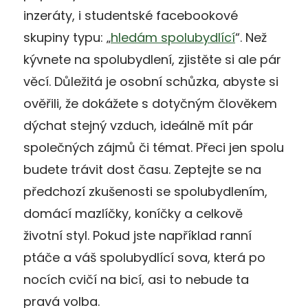
inzeráty, i studentské facebookové
skupiny typu: „
hledám spolubydlící
“. Než
kývnete na spolubydlení, zjistěte si ale pár
věcí. Důležitá je osobní schůzka, abyste si
ověřili, že dokážete s dotyčným člověkem
dýchat stejný vzduch, ideálně mít pár
společných zájmů či témat. Přeci jen spolu
budete trávit dost času. Zeptejte se na
předchozí zkušenosti se spolubydlením,
domácí mazlíčky, koníčky a celkově
životní styl. Pokud jste například ranní
ptáče a váš spolubydlící sova, která po
nocích cvičí na bicí, asi to nebude ta
pravá volba.