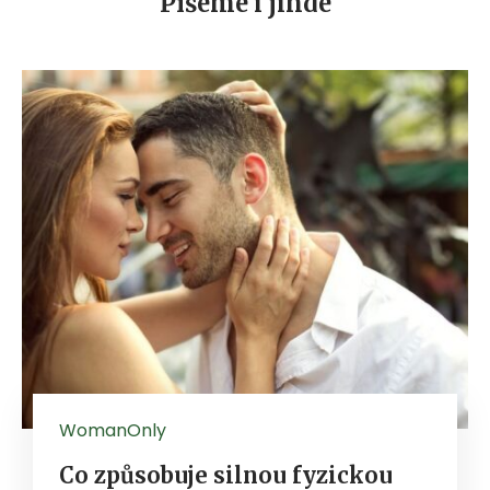
Píšeme i jinde
WomanOnly
Co způsobuje silnou fyzickou