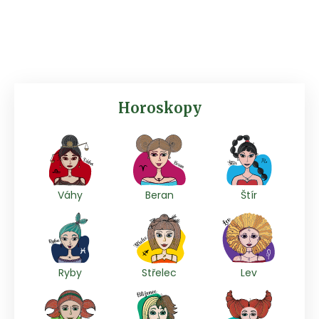
Horoskopy
Váhy
Beran
Štír
Ryby
Střelec
Lev