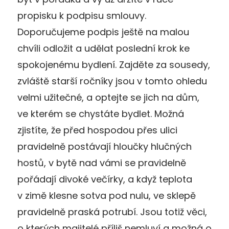
propisku k podpisu smlouvy.
Doporučujeme podpis ještě na malou
chvíli odložit a udělat poslední krok ke
spokojenému bydlení. Zajděte za sousedy,
zvláště starší ročníky jsou v tomto ohledu
velmi užitečné, a optejte se jich na dům,
ve kterém se chystáte bydlet. Možná
zjistíte, že před hospodou přes ulici
pravidelně postávají hloučky hlučných
hostů, v bytě nad vámi se pravidelně
pořádají divoké večírky, a když teplota
v zimě klesne sotva pod nulu, ve sklepě
pravidelně praská potrubí. Jsou totiž věci,
o kterých majitelé příliš nemluví a možná o