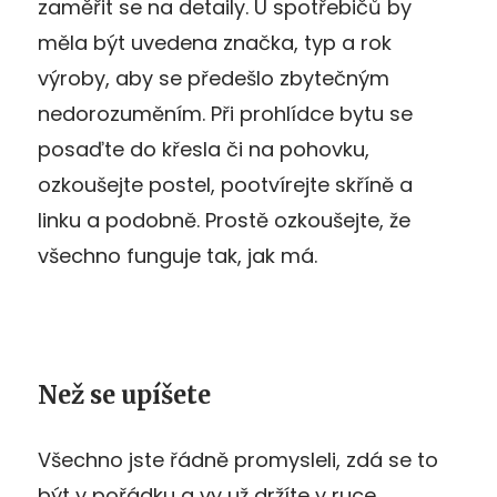
zaměřit se na detaily. U spotřebičů by
měla být uvedena značka, typ a rok
výroby, aby se předešlo zbytečným
nedorozuměním. Při prohlídce bytu se
posaďte do křesla či na pohovku,
ozkoušejte postel, pootvírejte skříně a
linku a podobně. Prostě ozkoušejte, že
všechno funguje tak, jak má.
Než se upíšete
Všechno jste řádně promysleli, zdá se to
být v pořádku a vy už držíte v ruce