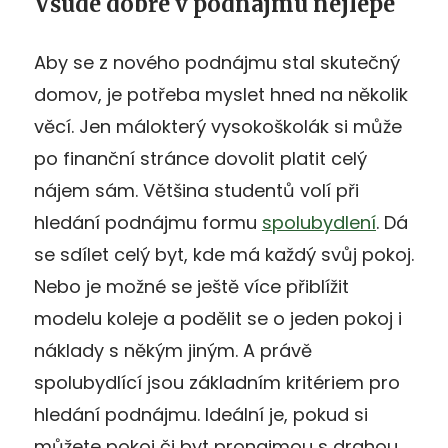
Všude dobře v podnájmu nejlépe
Aby se z nového podnájmu stal skutečný
domov, je potřeba myslet hned na několik
věcí. Jen málokterý vysokoškolák si může
po finanční stránce dovolit platit celý
nájem sám. Většina studentů volí při
hledání podnájmu formu
spolubydlení
. Dá
se sdílet celý byt, kde má každý svůj pokoj.
Nebo je možné se ještě více přiblížit
modelu koleje a podělit se o jeden pokoj i
náklady s někým jiným. A právě
spolubydlící jsou základním kritériem pro
hledání podnájmu. Ideální je, pokud si
můžete pokoj či byt pronajmou s drahou