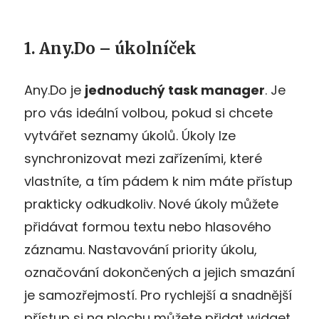
1. Any.Do – úkolníček
Any.Do je
jednoduchý task manager
. Je
pro vás ideální volbou, pokud si chcete
vytvářet seznamy úkolů. Úkoly lze
synchronizovat mezi zařízeními, které
vlastníte, a tím pádem k nim máte přístup
prakticky odkudkoliv. Nové úkoly můžete
přidávat formou textu nebo hlasového
záznamu. Nastavování priority úkolu,
označování dokončených a jejich smazání
je samozřejmostí. Pro rychlejší a snadnější
přístup si na plochu můžete přidat widget.