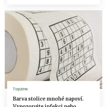
Topzine
Barva stolice mnohé napoví.
Vypozorujte infekci nebo