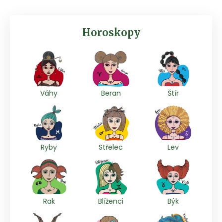
Horoskopy
Váhy
Beran
Štír
Ryby
Střelec
Lev
Rak
Blíženci
Býk