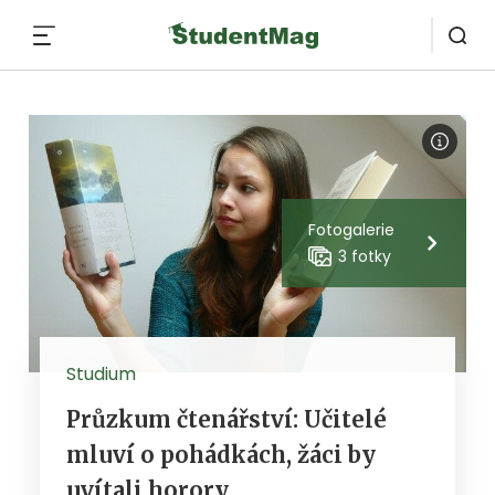
MENU
Fotogalerie
3 fotky
Studium
Průzkum čtenářství: Učitelé
mluví o pohádkách, žáci by
uvítali horory