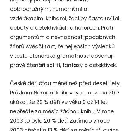
dobrodružnými, humornými a
vzdělávacími knihami, žáci by často uvítali
debaty o detektivkách a hororech. Proti
argumentům o nevhodnosti podobných
žánrů svědčí fakt, že nejlepších výsledků
v testu čtenářské gramotnosti dosahují
právě čtenáři sci-fi, fantasy a detektivek.
České děti čtou méně než před deseti lety.
Průzkum Národní knihovny z podzimu 2013
ukázal, že 29 % dětí ve věku 9 až 14 let
nepřečte za měsíc žádnou knihu. V roce
2003 to bylo 26 % dětí. Zatímco v roce
2003 přečetlo 13 % dětí za měsíc tři a více