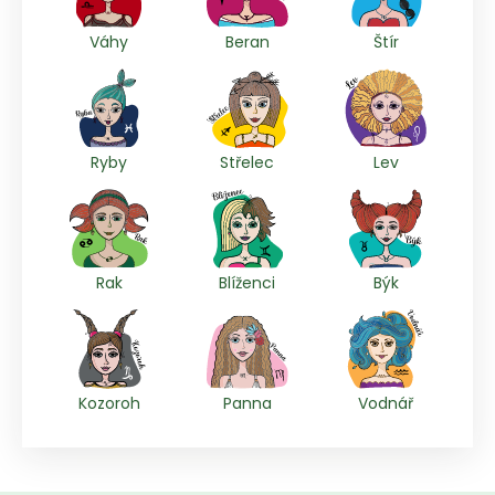
Váhy
Beran
Štír
Ryby
Střelec
Lev
Rak
Blíženci
Býk
Kozoroh
Panna
Vodnář