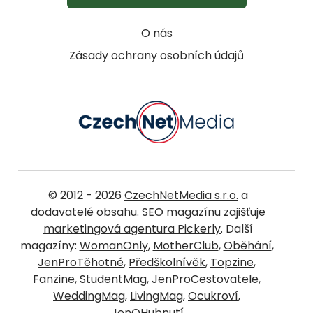
O nás
Zásady ochrany osobních údajů
© 2012 - 2026
CzechNetMedia s.r.o.
a
dodavatelé obsahu. SEO magazínu zajišťuje
marketingová agentura Pickerly
. Další
magazíny:
WomanOnly
,
MotherClub
,
Oběhání
,
JenProTěhotné
,
Předškolnívěk
,
Topzine
,
Fanzine
,
StudentMag
,
JenProCestovatele
,
WeddingMag
,
LivingMag
,
Ocukroví
,
JenOHubnutí
.