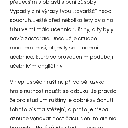
především v oblasti slovní zásoby.
Vypadly z ní výrazy typu „tovarišč“ neboli
soudruh. Ještě před několika lety bylo na
trhu velmi málo učebnic ruštiny, a ty byly
navíc zastaralé. Dnes už je situace
mnohem lepší, objevily se moderní
učebnice, které se provedením podobají
učebnicím angličtiny.
V neprospěch ruštiny při volbě jazyka
hraje nutnost naučit se azbuku. Je pravda,
že pro studium ruštiny je dobré zvládnutí
tohoto písma stěžejní, a proto je třeba
azbuce věnovat dost času. Není to ale nic
hrozného. Poté už jde studium vcelku