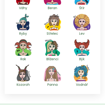
Váhy
Beran
Štír
Ryby
Střelec
Lev
Rak
Blíženci
Býk
Kozoroh
Panna
Vodnář