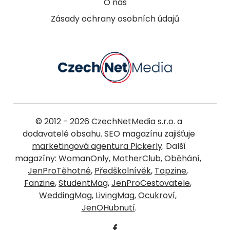
O nás
Zásady ochrany osobních údajů
© 2012 - 2026
CzechNetMedia s.r.o.
a
dodavatelé obsahu. SEO magazínu zajišťuje
marketingová agentura Pickerly
. Další
magazíny:
WomanOnly
,
MotherClub
,
Oběhání
,
JenProTěhotné
,
Předškolnívěk
,
Topzine
,
Fanzine
,
StudentMag
,
JenProCestovatele
,
WeddingMag
,
LivingMag
,
Ocukroví
,
JenOHubnutí
.