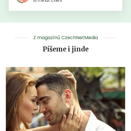
15 minut čtení
Z magazínů CzechNetMedia
Píšeme i jinde