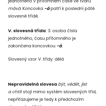
jednotného v přítomném čase ve tvaru
mává
. Koncovka
-á
patří k poslední páté
slovesné třídě.
V. slovesná třída
: 3. osoba čísla
jednotného, času přítomného je
zakončena koncovkou
-á
.
Slovesný vzor V. třídy: dělá
Nepravidelná slovesa
být
,
vědět
,
jíst
a
chtít
stojí mimo systém slovesných tříd,
nepřiřazujeme je tedy k předchozím