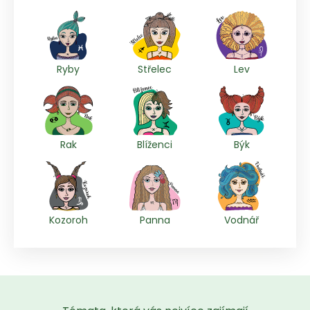
Ryby
Střelec
Lev
Rak
Blíženci
Býk
Kozoroh
Panna
Vodnář