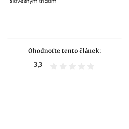
slovesným třídám.
Ohodnoťte tento článek:
3,3