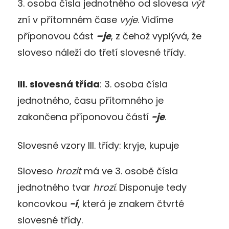
3. osoba čísla jednotného od slovesa
výt
zní v přítomném čase
vyje
. Vidíme
příponovou část
–je
, z čehož vyplývá, že
sloveso náleží do třetí slovesné třídy.
III. slovesná třída
: 3. osoba čísla
jednotného, času přítomného je
zakončena příponovou částí
-je
.
Slovesné vzory III. třídy: kryje, kupuje
Sloveso
hrozit
má ve 3. osobě čísla
jednotného tvar
hrozí
. Disponuje tedy
koncovkou
-í
, která je znakem čtvrté
slovesné třídy.