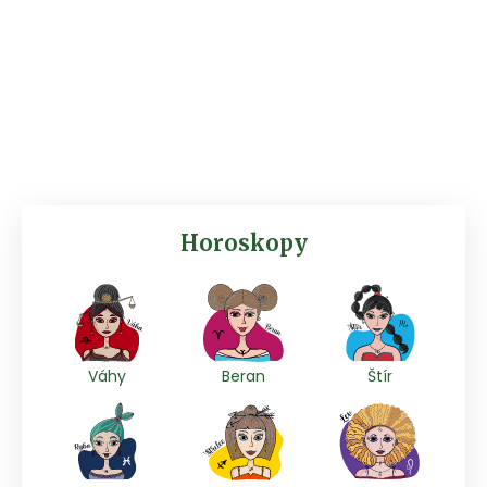
Horoskopy
Váhy
Beran
Štír