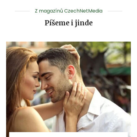
Z magazínů CzechNetMedia
Píšeme i jinde