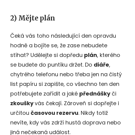
2) Mějte plán
Čeká vás toho následující den opravdu
hodně a bojíte se, že zase nebudete
stíhat? Udělejte si dopředu
plán
, kterého
se budete do puntíku držet. Do
diáře
,
chytrého telefonu nebo třeba jen na čistý
list papíru si zapište, co všechno ten den
potřebujete zařídit a jaké
přednášky
či
zkoušky
vás čekají. Zároveň si dopřejte i
určitou
časovou rezervu
. Nikdy totiž
nevíte, kdy vás zdrží hustá doprava nebo
jiná nečekaná událost.