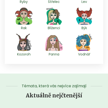
Ryby
Střelec
Lev
Rak
Blíženci
Býk
Kozoroh
Panna
Vodnář
Témata, která vás nejvíce zajímají
Aktuálně nejčtenější