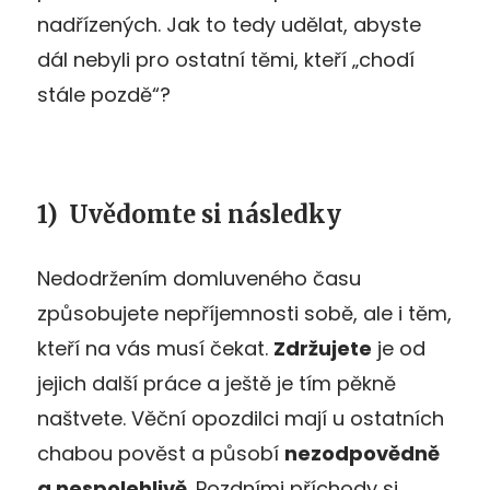
nadřízených. Jak to tedy udělat, abyste
dál nebyli pro ostatní těmi, kteří „chodí
stále pozdě“?
1) Uvědomte si následky
Nedodržením domluveného času
způsobujete nepříjemnosti sobě, ale i těm,
kteří na vás musí čekat.
Zdržujete
je od
jejich další práce a ještě je tím pěkně
naštvete. Věční opozdilci mají u ostatních
chabou pověst a působí
nezodpovědně
a nespolehlivě
. Pozdními příchody si