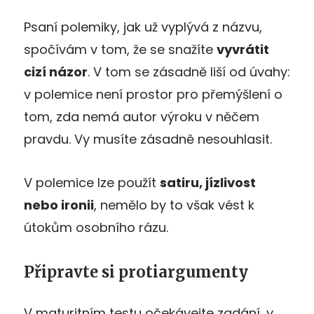
Psaní polemiky, jak už vyplývá z názvu,
spočívám v tom, že se snažíte
vyvrátit
cizí názor
. V tom se zásadně liší od úvahy:
v polemice není prostor pro přemýšlení o
tom, zda nemá autor výroku v něčem
pravdu. Vy musíte zásadně nesouhlasit.
V polemice lze použít
satiru, jízlivost
nebo ironii
, nemělo by to však vést k
útokům osobního rázu.
Připravte si protiargumenty
V maturitním testu očekávejte zadání, v