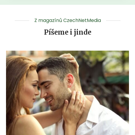
Z magazínů CzechNetMedia
Píšeme i jinde