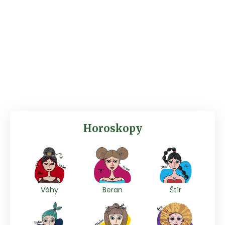
Horoskopy
Váhy
Beran
Štír