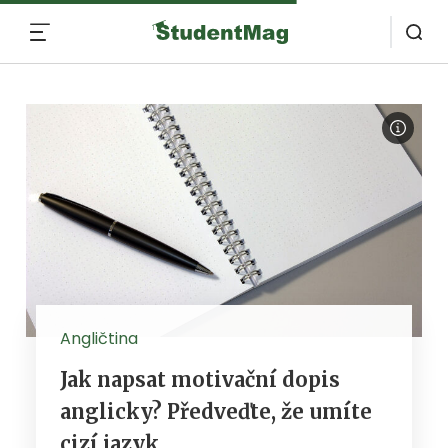
MENU
Angličtina
Jak napsat motivační dopis
anglicky? Předveďte, že umíte
cizí jazyk