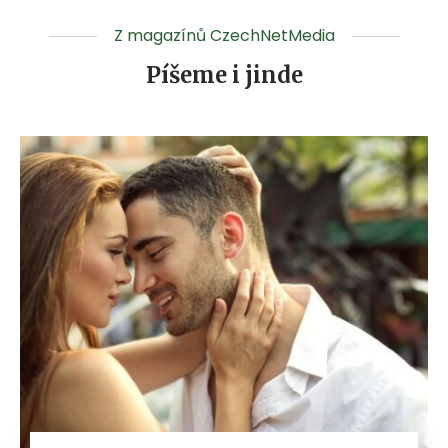
Z magazínů CzechNetMedia
Píšeme i jinde