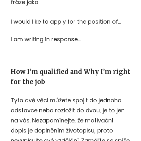
fráze jako:
I would like to apply for the position of…
I am writing in response…
How I’m qualified and Why I’m right
for the job
Tyto dvě věci můžete spojit do jednoho
odstavce nebo rozložit do dvou, je to jen
na vás. Nezapomínejte, že motivační
dopis je doplněním životopisu, proto
nevypisujte své vzdělání. Zaměřte se spíše