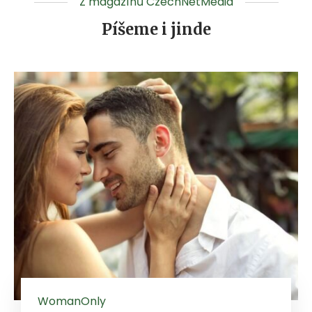
Z magazínů CzechNetMedia
Píšeme i jinde
WomanOnly