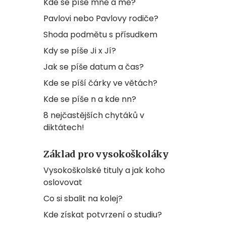
Kde se píše mně a mě?
Pavlovi nebo Pavlovy rodiče?
Shoda podmětu s přísudkem
Kdy se píše Ji x Jí?
Jak se píše datum a čas?
Kde se píší čárky ve větách?
Kde se píše n a kde nn?
8 nejčastějších chytáků v
diktátech!
Základ pro vysokoškoláky
Vysokoškolské tituly a jak koho
oslovovat
Co si sbalit na kolej?
Kde získat potvrzení o studiu?