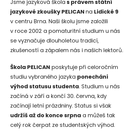
Jsme jazyková škola
s právem státní
jazykové zkoušky PELICAN
na
Lidické 9
v centru Brna. Naši školu jsme založili
v roce 2002 a pomaturitní studium u nás
se vyznačuje dlouholetou tradicí,
zkušeností a zápalem nás i našich lektorů.
Škola PELICAN
poskytuje při celoročním
studiu vybraného jazyka
ponechání
výhod statusu studenta
. Studium u nás
začíná v září a končí 30. června, kdy
začínají letní prázdniny. Status si však
udržíš až do konce srpna
a můžeš tak
celý rok čerpat ze studentských výhod.