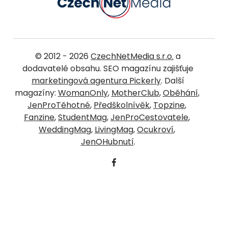
© 2012 - 2026
CzechNetMedia s.r.o.
a
dodavatelé obsahu. SEO magazínu zajišťuje
marketingová agentura Pickerly
. Další
magazíny:
WomanOnly
,
MotherClub
,
Oběhání
,
JenProTěhotné
,
Předškolnívěk
,
Topzine
,
Fanzine
,
StudentMag
,
JenProCestovatele
,
WeddingMag
,
LivingMag
,
Ocukroví
,
JenOHubnutí
.