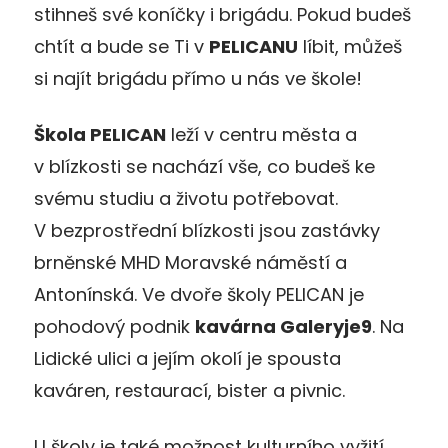
stihneš své koníčky i brigádu. Pokud budeš
chtít a bude se Ti v
PELICANU
líbit, můžeš
si najít brigádu přímo u nás ve škole!
Škola PELICAN
leží v centru města a
v blízkosti se nachází vše, co budeš ke
svému studiu a životu potřebovat.
V bezprostřední blízkosti jsou zastávky
brněnské MHD Moravské náměstí a
Antonínská. Ve dvoře školy PELICAN je
pohodový podnik
kavárna Galeryje9
. Na
Lidické ulici a jejím okolí je spousta
kaváren, restaurací, bister a pivnic.
U školy je také možnost kulturního vyžití.