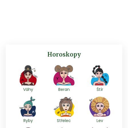
Horoskopy
Váhy
Beran
Štír
Ryby
Střelec
Lev