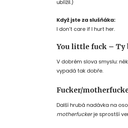
ublížil.)
Když jste za slušňáka:
I don’t care if I hurt her.
You little fuck – Ty
V dobrém slova smyslu: někd
vypadá tak dobře.
Fucker/motherfucke
Další hrubá nadávka na osob
motherfucker
je sprostší ve