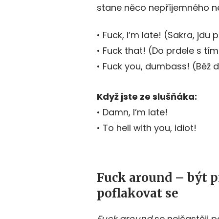
stane něco nepříjemného n
• Fuck, I’m late! (Sakra, jdu 
• Fuck that! (Do prdele s tím
• Fuck you, dumbass! (Běž d
Když jste ze slušňáka:
• Damn, I’m late!
• To hell with you, idiot!
Fuck around – být p
poflakovat se
Fuck around
se nejčastěji 