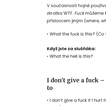
V současnosti hojně používa
zkratka WTF.
Fuck
můžeme ta
příslovcem jiným (where, wh
• What the fuck is this? (Co 
Když jste za slušňáka:
• What the hell is this?
I don’t give a fuck –
to
• I don’t give a fuck if I hurt