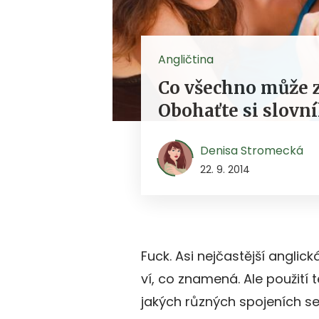
Angličtina
Co všechno může 
Obohaťte si slovn
Denisa Stromecká
22. 9. 2014
Fuck. Asi nejčastější anglick
ví, co znamená. Ale použití t
jakých různých spojeních se