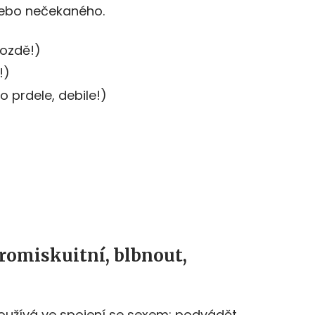
ebo nečekaného.
pozdě!)
!)
o prdele, debile!)
romiskuitní, blbnout,
používá ve spojení se sexem: podvádět