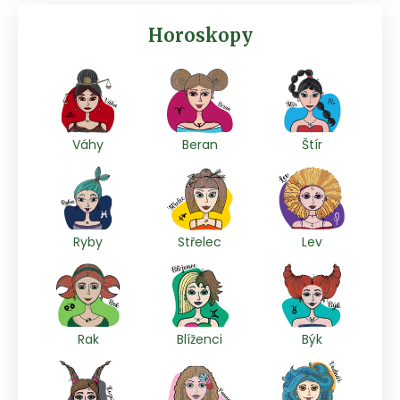
Horoskopy
Váhy
Beran
Štír
Ryby
Střelec
Lev
Rak
Blíženci
Býk