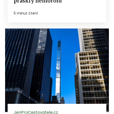
prasklý hemoroid
5 minut čtení
JenProCestovatele.cz