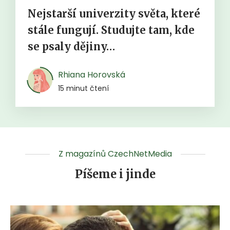
Nejstarší univerzity světa, které
stále fungují. Studujte tam, kde
se psaly dějiny…
Rhiana Horovská
15 minut čtení
Z magazínů CzechNetMedia
Píšeme i jinde