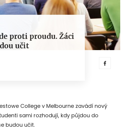
de proti proudu. Žáci
udou učit
lestowe College v Melbourne zavádí nový
tudenti sami rozhodují, kdy půjdou do
se budou učit.