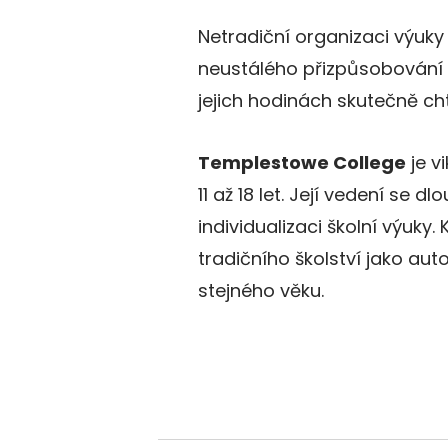
Netradiční organizaci výuky 
neustálého přizpůsobování o
jejich hodinách skutečně cht
Templestowe College
je v
11 až 18 let. Její vedení se
individualizaci školní výuk
tradičního školství jako auto
stejného věku.