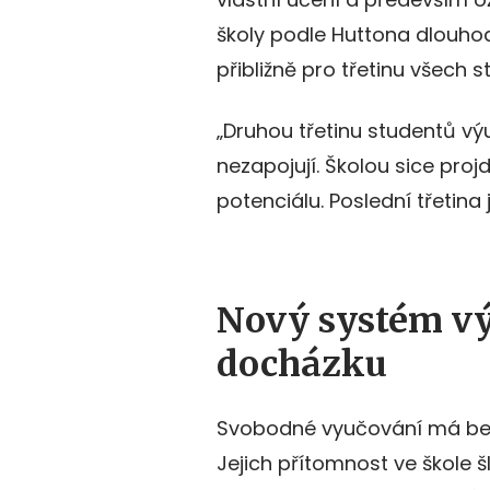
školy podle Huttona dlouhod
přibližně pro třetinu všech s
„Druhou třetinu studentů vý
nezapojují. Školou sice proj
potenciálu. Poslední třetina
Nový systém vý
docházku
Svobodné vyučování má beze
Jejich přítomnost ve škole