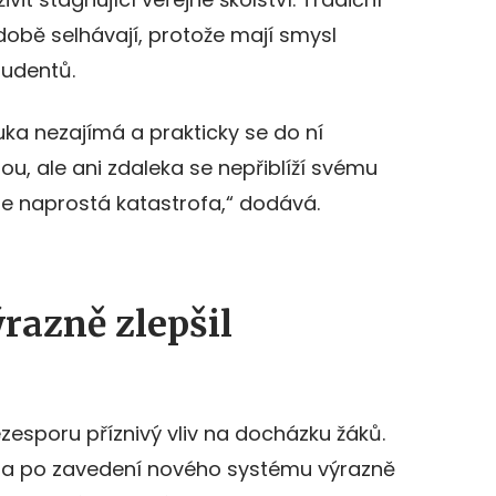
obě selhávají, protože mají smysl
tudentů.
uka nezajímá a prakticky se do ní
dou, ale ani zdaleka se nepřiblíží svému
 je naprostá katastrofa,“ dodává.
razně zlepšil
sporu příznivý vliv na docházku žáků.
 šla po zavedení nového systému výrazně