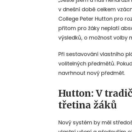
v dnešní době celkem vzácn
College Peter Hutton pro r
přitom pro žáky neplatí abs
výsledků, o možnost volby mo
Při sestavování vlastního pl
volitelných předmětů. Poku
navrhnout nový předmět.
Hutton: V tradi
třetina žáků
Nový systém by měl středoš
vlastní učení a především oži