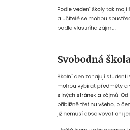
Podle vedení školy tak mají 
a učitelé se mohou soustředit
podle vlastního zájmu.
Svobodná škola
Školní den zahajují studenti 
mohou vybírat předměty a s
silných stránek a zájmů. Od 
přibližně třetinu všeho, o č
již nemusí absolvovat ani j
„Ještě jsem u nás nenarazil 