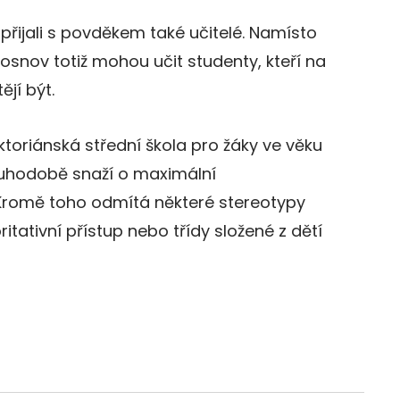
přijali s povděkem také učitelé. Namísto
snov totiž mohou učit studenty, kteří na
ějí být.
iktoriánská střední škola pro žáky ve věku
 dlouhodobě snaží o maximální
y. Kromě toho odmítá některé stereotypy
ritativní přístup nebo třídy složené z dětí