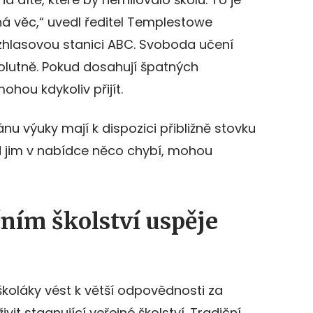
á věc,“ uvedl ředitel Templestowe
ozhlasovou stanici ABC. Svoboda učení
olutně. Pokud dosahují špatných
hou kdykoliv přijít.
ánu výuky mají k dispozici přibližně stovku
d jim v nabídce něco chybí, mohou
čním školství uspěje
koláky vést k větší odpovědnosti za
vit stagnující veřejné školství. Tradiční