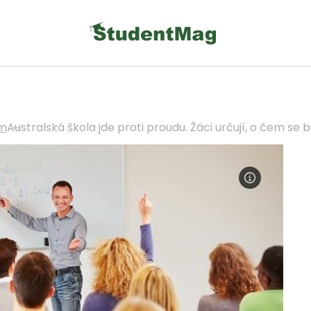
um
Australská škola jde proti proudu. Žáci určují, o čem se 