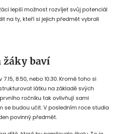
žáci lepší možnost rozvíjet svůj potenciál
 na ty, kteří si jejich předmět vybrali
 žáky baví
v 7.15, 8.50, nebo 10.30. Kromě toho si
trukturovat látku na základě svých
prvního ročníku tak ovlivňují sami
em se budou učit. V posledním roce studia
eden povinný předmět.
na dítě, které by nemilovalo školu. To je