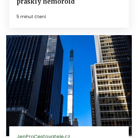
prasklý hemoroid
5 minut čtení
JenProCestovatele.cz