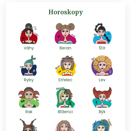
Horoskopy
Váhy
Beran
Štír
Ryby
Střelec
Lev
Rak
Blíženci
Býk