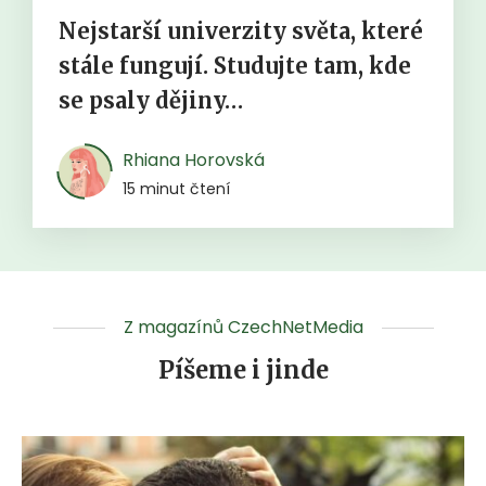
Nejstarší univerzity světa, které
stále fungují. Studujte tam, kde
se psaly dějiny…
Rhiana Horovská
15 minut čtení
Z magazínů CzechNetMedia
Píšeme i jinde