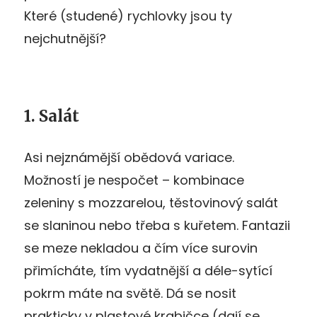
Které (studené) rychlovky jsou ty
nejchutnější?
1. Salát
Asi nejznámější obědová variace.
Možností je nespočet – kombinace
zeleniny s mozzarelou, těstovinový salát
se slaninou nebo třeba s kuřetem. Fantazii
se meze nekladou a čím více surovin
přimícháte, tím vydatnější a déle-sytící
pokrm máte na světě. Dá se nosit
prakticky v plastové krabičce (dají se