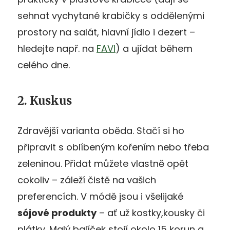
sehnat vychytané krabičky s oddělenými
prostory na salát, hlavní jídlo i dezert –
hledejte např. na
FAVI
) a ujídat během
celého dne.
2. Kuskus
Zdravější varianta oběda. Stačí si ho
připravit s oblíbeným kořením nebo třeba
zeleninou. Přidat můžete vlastně opět
cokoliv – záleží čistě na vašich
preferencích. V módě jsou i všelijaké
sójové produkty
– ať už kostky,kousky či
plátky. Malý balíček stojí okolo 15 korun a