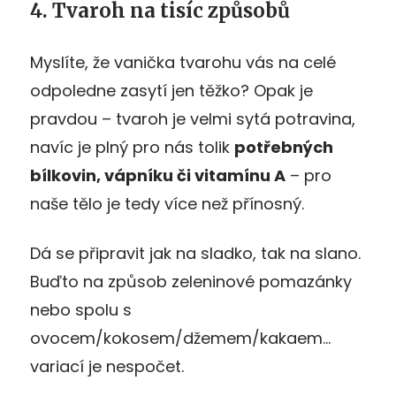
4. Tvaroh na tisíc způsobů
Myslíte, že vanička tvarohu vás na celé
odpoledne zasytí jen těžko? Opak je
pravdou – tvaroh je velmi sytá potravina,
navíc je plný pro nás tolik
potřebných
bílkovin, vápníku či vitamínu A
– pro
naše tělo je tedy více než přínosný.
Dá se připravit jak na sladko, tak na slano.
Buďto na způsob zeleninové pomazánky
nebo spolu s
ovocem/kokosem/džemem/kakaem…
variací je nespočet.