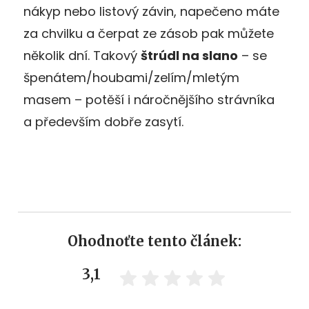
nákyp nebo listový závin, napečeno máte
za chvilku a čerpat ze zásob pak můžete
několik dní. Takový
štrúdl na slano
– se
špenátem/houbami/zelím/mletým
masem – potěší i náročnějšího strávníka
a především dobře zasytí.
Ohodnoťte tento článek:
3,1