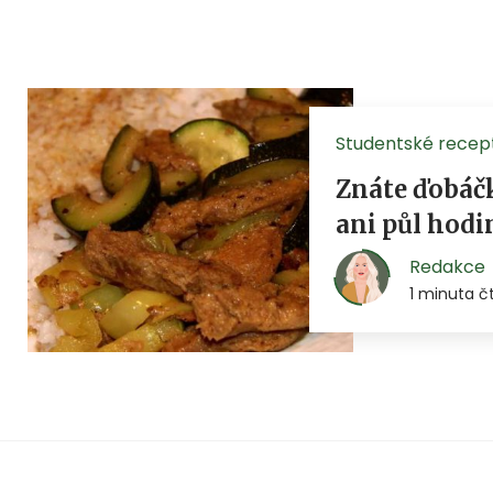
Studentské recep
Znáte ďobáč
ani půl hodi
Redakce
1 minuta č