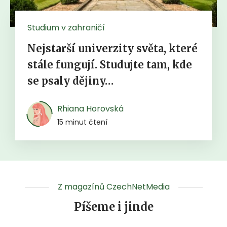
Studium v zahraničí
Nejstarší univerzity světa, které
stále fungují. Studujte tam, kde
se psaly dějiny…
Rhiana Horovská
15 minut čtení
Z magazínů CzechNetMedia
Píšeme i jinde