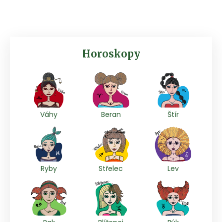
Horoskopy
Váhy
Beran
Štír
Ryby
Střelec
Lev