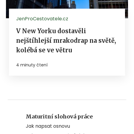
JenProCestovatele.cz
V New Yorku dostavěli
nejštíhlejší mrakodrap na světě,
kolébá se ve větru
4 minuty čtení
Maturitní slohová práce
Jak napsat osnovu