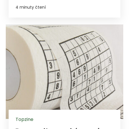
4 minuty čtení
Topzine