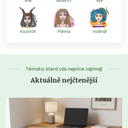
Rak
Blíženci
Býk
Kozoroh
Panna
Vodnář
Témata, která vás nejvíce zajímají
Aktuálně nejčtenější