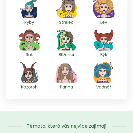
Ryby
Střelec
Lev
Rak
Blíženci
Býk
Kozoroh
Panna
Vodnář
Témata, která vás nejvíce zajímají