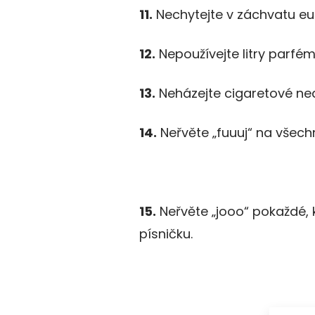
11.
Nechytejte v záchvatu eufo
12.
Nepoužívejte litry parfém
13.
Neházejte cigaretové ne
14.
Neřvěte „fuuuj“ na všech
15.
Neřvěte „jooo“ pokaždé, 
písničku.