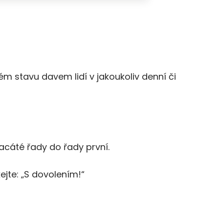
 stavu davem lidí v jakoukoliv denní či
cáté řady do řady první.
ejte: „S dovolením!“