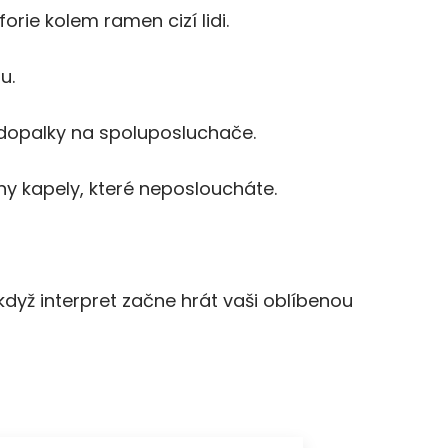
rie kolem ramen cizí lidi.
u.
dopalky na spoluposluchače.
ny kapely, které neposloucháte.
když interpret začne hrát vaši oblíbenou