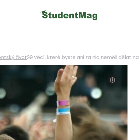
ntský život
20 věcí, které byste ani za nic neměli dělat na