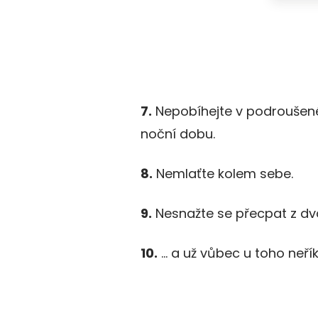
7.
Nepobíhejte v podroušeném
noční dobu.
8.
Nemlaťte kolem sebe.
9.
Nesnažte se přecpat z dva
10.
… a už vůbec u toho neřík