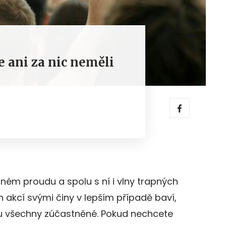
e ani za nic neměli
lném proudu a spolu s ní i vlny trapných
ích akcí svými činy v lepším případě baví,
u všechny zúčastněné. Pokud nechcete