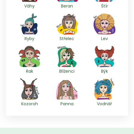
Váhy
Beran
Štír
Ryby
Střelec
Lev
Rak
Blíženci
Býk
Kozoroh
Panna
Vodnář