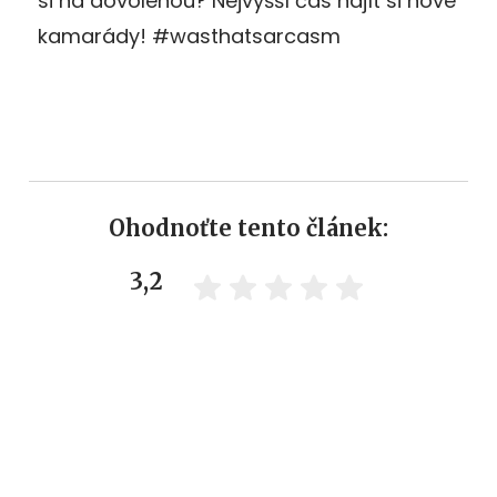
si na dovolenou? Nejvyšší čas najít si nové
kamarády! #wasthatsarcasm
Ohodnoťte tento článek:
3,2