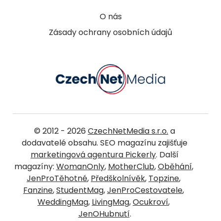
O nás
Zásady ochrany osobních údajů
© 2012 - 2026
CzechNetMedia s.r.o.
a
dodavatelé obsahu. SEO magazínu zajišťuje
marketingová agentura Pickerly
. Další
magazíny:
WomanOnly
,
MotherClub
,
Oběhání
,
JenProTěhotné
,
Předškolnívěk
,
Topzine
,
Fanzine
,
StudentMag
,
JenProCestovatele
,
WeddingMag
,
LivingMag
,
Ocukroví
,
JenOHubnutí
.