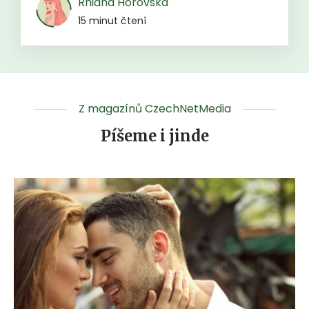
Rhiana Horovská
15 minut čtení
Z magazínů CzechNetMedia
Píšeme i jinde