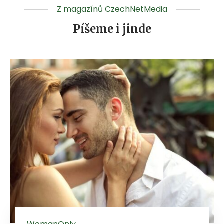
Z magazínů CzechNetMedia
Píšeme i jinde