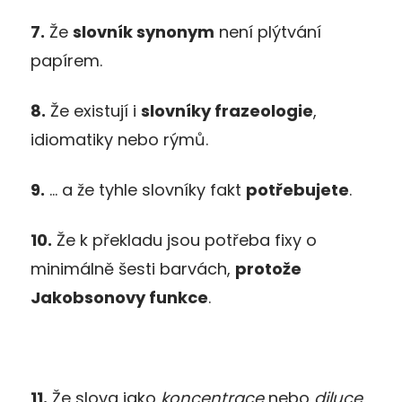
7.
Že
slovník synonym
není plýtvání
papírem.
8.
Že existují i
slovníky frazeologie
,
idiomatiky nebo rýmů.
9.
… a že tyhle slovníky fakt
potřebujete
.
10.
Že k překladu jsou potřeba fixy o
minimálně šesti barvách,
protože
Jakobsonovy funkce
.
11.
Že slova jako
koncentrace
nebo
diluce