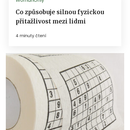
WomanOnly
Co způsobuje silnou fyzickou
přitažlivost mezi lidmi
4 minuty čtení