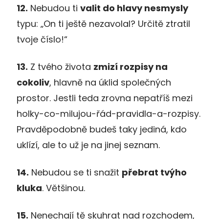
12.
Nebudou ti
valit do hlavy nesmysly
typu: „On ti ještě nezavolal? Určitě ztratil
tvoje číslo!“
13.
Z tvého života
zmizí rozpisy na
cokoliv
, hlavně na úklid společných
prostor. Jestli teda zrovna nepatříš mezi
holky-co-milujou-řád-pravidla-a-rozpisy.
Pravděpodobně budeš taky jediná, kdo
uklízí, ale to už je na jinej seznam.
14.
Nebudou se ti snažit
přebrat tvýho
kluka
. Většinou.
15.
Nenechají tě skuhrat nad rozchodem,