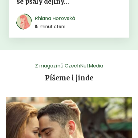
se psaly dějiny…
Rhiana Horovská
15 minut čtení
Z magazínů CzechNetMedia
Píšeme i jinde