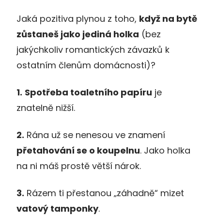
Jaká pozitiva plynou z toho,
když na bytě
zůstaneš jako jediná holka
(bez
jakýchkoliv romantických závazků k
ostatním členům domácnosti)?
1.
Spotřeba toaletního papíru
je
znatelně nižší.
2.
Rána už se nenesou ve znamení
přetahování se o koupelnu
. Jako holka
na ni máš prostě větší nárok.
3.
Rázem ti přestanou „záhadně“ mizet
vatový tamponky
.