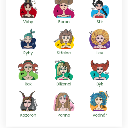
Váhy
Beran
Štír
Ryby
Střelec
Lev
Rak
Blíženci
Býk
Kozoroh
Panna
Vodnář