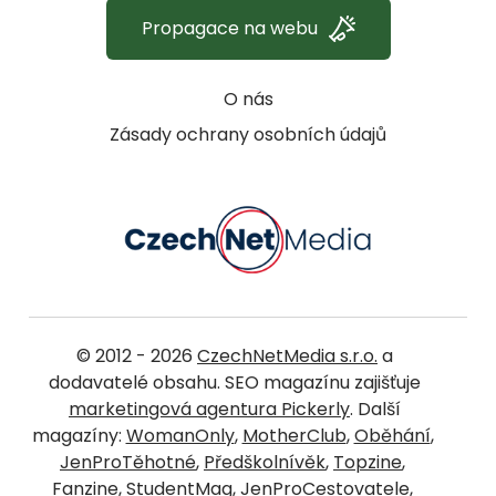
Propagace na webu
O nás
Zásady ochrany osobních údajů
© 2012 - 2026
CzechNetMedia s.r.o.
a
dodavatelé obsahu. SEO magazínu zajišťuje
marketingová agentura Pickerly
. Další
magazíny:
WomanOnly
,
MotherClub
,
Oběhání
,
JenProTěhotné
,
Předškolnívěk
,
Topzine
,
Fanzine
,
StudentMag
,
JenProCestovatele
,