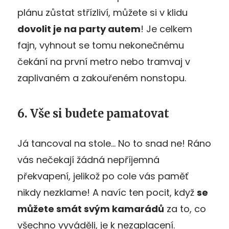
plánu zůstat střízliví, můžete si v klidu
dovolit je na party autem
! Je celkem
fajn, vyhnout se tomu nekonečnému
čekání na první metro nebo tramvaj v
zaplivaném a zakouřeném nonstopu.
6. Vše si budete pamatovat
Já tancoval na stole… No to snad ne! Ráno
vás nečekají žádná nepříjemná
překvapení, jelikož po cole vás paměť
nikdy nezklame! A navíc ten pocit, když
se
můžete smát svým kamarádů
za to, co
všechno vyváděli, je k nezaplacení.