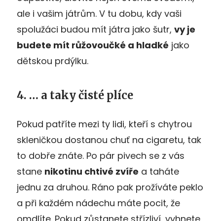
ale i vašim játrům. V tu dobu, kdy vaši
spolužáci budou mít játra jako šutr,
vy je
budete mít růžovoučké a hladké
jako
dětskou prdýlku.
4. … a taky čisté plíce
Pokud patříte mezi ty lidi, kteří s chytrou
skleničkou dostanou chuť na cigaretu, tak
to dobře znáte. Po pár pivech se z vás
stane
nikotinu chtivé zvíře
a taháte
jednu za druhou. Ráno pak prožíváte peklo
a při každém nádechu máte pocit, že
omdlíte. Pokud zůstanete střízliví, vyhnete