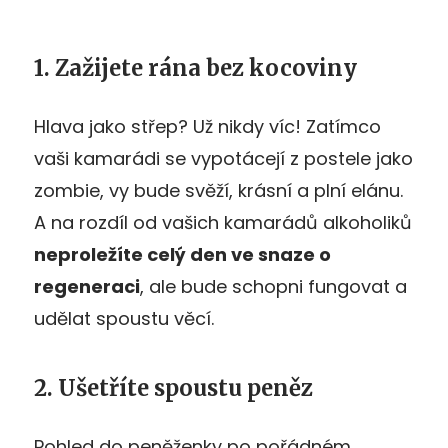
1. Zažijete rána bez kocoviny
Hlava jako střep? Už nikdy víc! Zatímco
vaši kamarádi se vypotácejí z postele jako
zombie, vy bude svěží, krásní a plní elánu.
A na rozdíl od vašich kamarádů alkoholiků
neproležíte celý den ve snaze o
regeneraci
, ale bude schopni fungovat a
udělat spoustu věcí.
2. Ušetříte spoustu peněz
Pohled do peněženky po pořádném