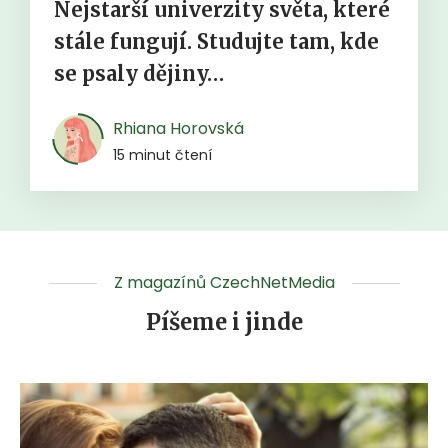
Nejstarší univerzity světa, které
stále fungují. Studujte tam, kde
se psaly dějiny…
Rhiana Horovská
15 minut čtení
Z magazínů CzechNetMedia
Píšeme i jinde