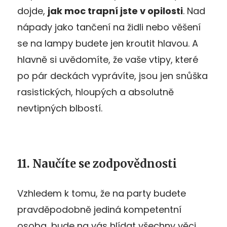
dojde,
jak moc trapní jste v opilosti
. Nad
nápady jako tančení na židli nebo věšení
se na lampy budete jen kroutit hlavou. A
hlavně si uvědomíte, že vaše vtipy, které
po pár deckách vyprávíte, jsou jen snůška
rasistických, hloupých a absolutně
nevtipných blbostí.
11. Naučíte se zodpovědnosti
Vzhledem k tomu, že na party budete
pravděpodobně jediná kompetentní
osoba, bude na vás hlídat všechny věci