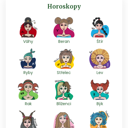
Horoskopy
Váhy
Beran
Štír
Ryby
Střelec
Lev
Rak
Blíženci
Býk