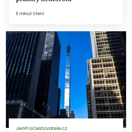
5 minut čtení
JenProCestovatele.cz