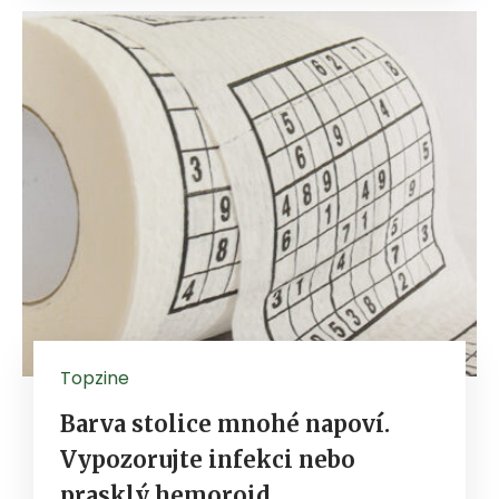
Topzine
Barva stolice mnohé napoví.
Vypozorujte infekci nebo
prasklý hemoroid