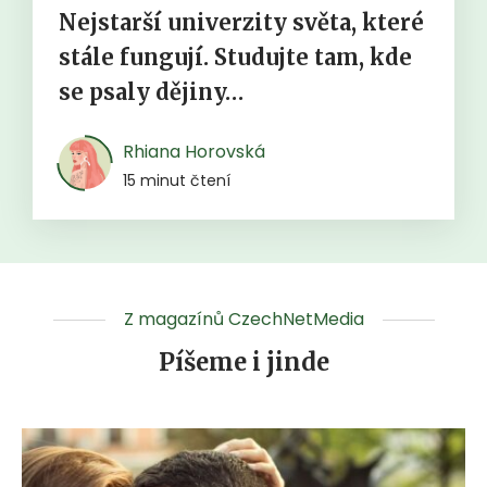
Nejstarší univerzity světa, které
stále fungují. Studujte tam, kde
se psaly dějiny…
Rhiana Horovská
15 minut čtení
Z magazínů CzechNetMedia
Píšeme i jinde