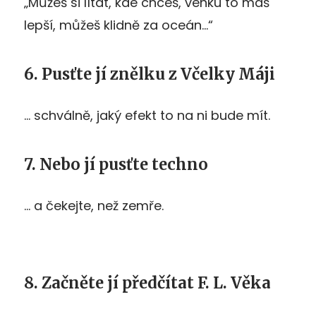
„Můžeš si lítat, kde chceš, venku to máš
lepší, můžeš klidně za oceán…“
6. Pusťte jí znělku z Včelky Máji
… schválně, jaký efekt to na ni bude mít.
7. Nebo jí pusťte techno
… a čekejte, než zemře.
8. Začněte jí předčítat F. L. Věka