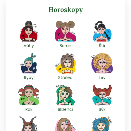
Horoskopy
Váhy
Beran
Štír
Ryby
Střelec
Lev
Rak
Blíženci
Býk