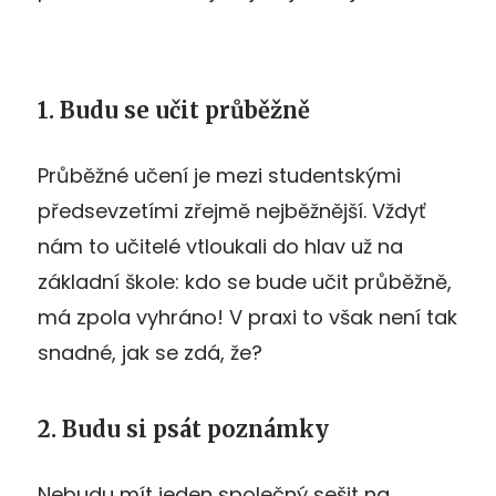
1. Budu se učit průběžně
Průběžné učení je mezi studentskými
předsevzetími zřejmě nejběžnější. Vždyť
nám to učitelé vtloukali do hlav už na
základní škole: kdo se bude učit průběžně,
má zpola vyhráno! V praxi to však není tak
snadné, jak se zdá, že?
2. Budu si psát poznámky
Nebudu mít jeden společný sešit na