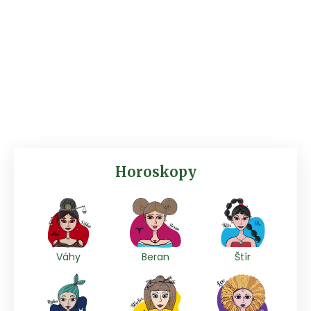
Horoskopy
Váhy
Beran
Štír