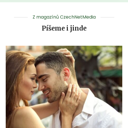
Z magazínů CzechNetMedia
Píšeme i jinde