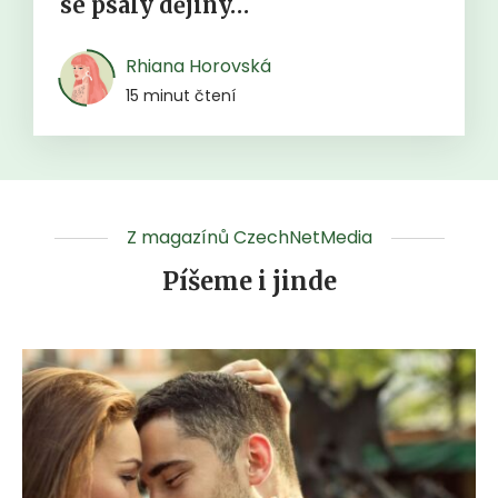
se psaly dějiny…
Rhiana Horovská
15 minut čtení
Z magazínů CzechNetMedia
Píšeme i jinde