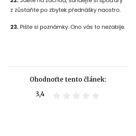
22.
Jděte na záchod, sundejte si spoďáry
z zůstaňte po zbytek přednášky naostro.
23.
Pište si poznámky. Ono vás to nezabije.
Ohodnoťte tento článek:
3,4