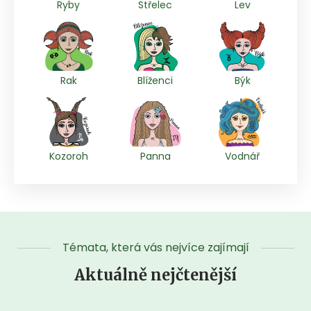
Ryby
Střelec
Lev
Rak
Blíženci
Býk
Kozoroh
Panna
Vodnář
Témata, která vás nejvíce zajímají
Aktuálně nejčtenější