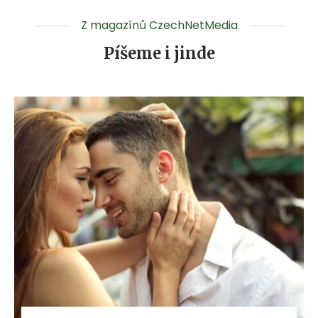
Z magazínů CzechNetMedia
Píšeme i jinde