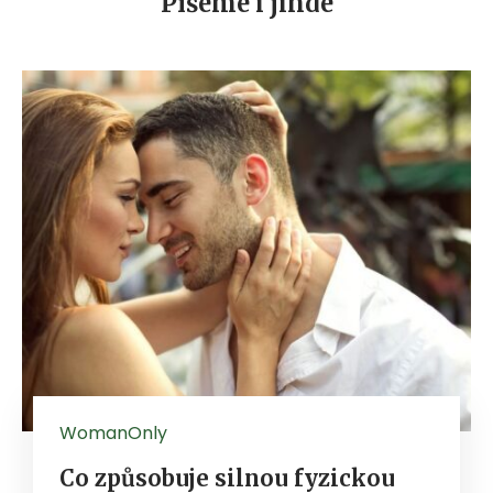
Píšeme i jinde
WomanOnly
Co způsobuje silnou fyzickou