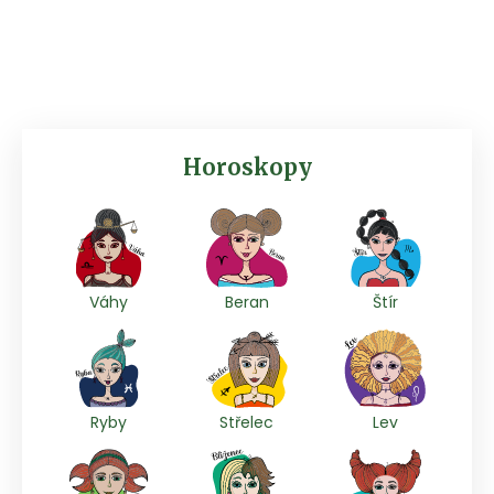
Horoskopy
Váhy
Beran
Štír
Ryby
Střelec
Lev