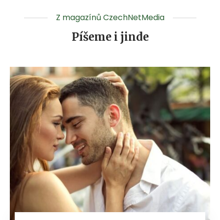
Z magazínů CzechNetMedia
Píšeme i jinde