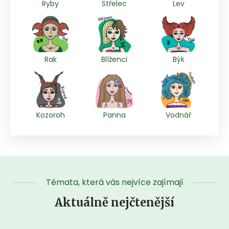
Ryby
Střelec
Lev
Rak
Blíženci
Býk
Kozoroh
Panna
Vodnář
Témata, která vás nejvíce zajímají
Aktuálně nejčtenější