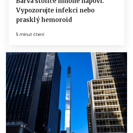
Barva stolice mnohé napoví.
Vypozorujte infekci nebo
prasklý hemoroid
5 minut čtení