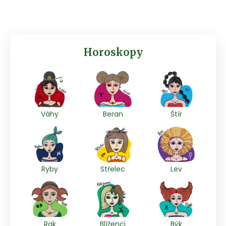
Horoskopy
Váhy
Beran
Štír
Ryby
Střelec
Lev
Rak
Blíženci
Býk