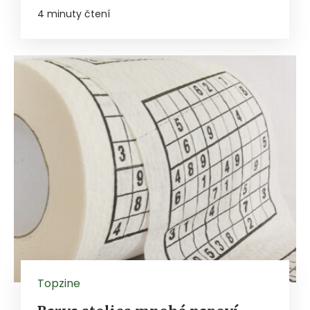
4 minuty čtení
Topzine