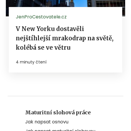
JenProCestovatele.cz
V New Yorku dostavěli
nejštíhlejší mrakodrap na světě,
kolébá se ve větru
4 minuty čtení
Maturitní slohová práce
Jak napsat osnovu