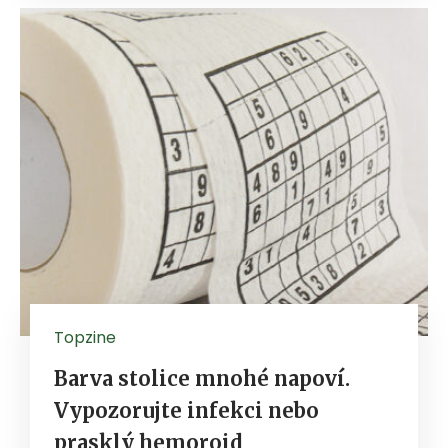
Topzine
Barva stolice mnohé napoví.
Vypozorujte infekci nebo
prasklý hemoroid