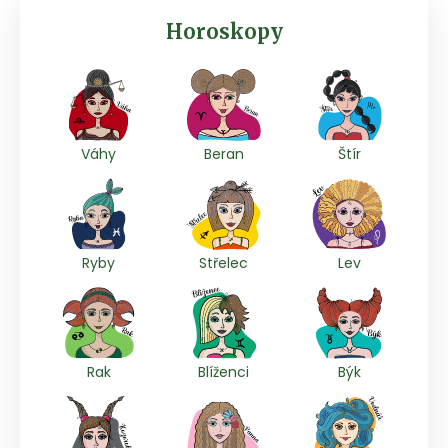
Horoskopy
Váhy
Beran
Štír
Ryby
Střelec
Lev
Rak
Blíženci
Býk