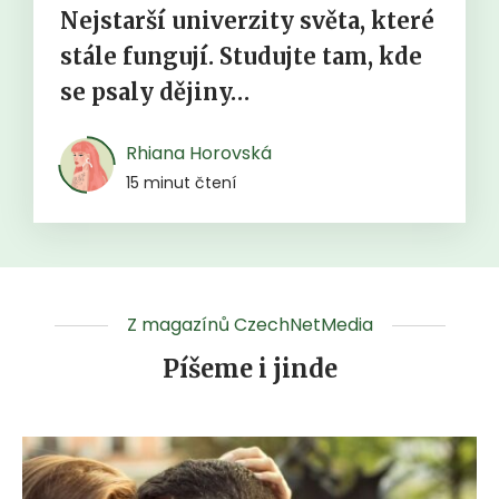
Nejstarší univerzity světa, které
stále fungují. Studujte tam, kde
se psaly dějiny…
Rhiana Horovská
15 minut čtení
Z magazínů CzechNetMedia
Píšeme i jinde